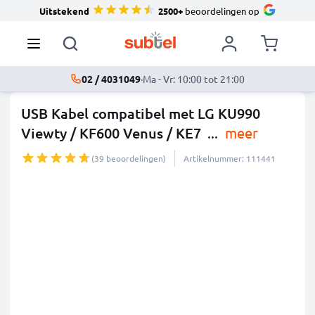
Uitstekend
2500+
beoordelingen op
02 / 4031049
·
Ma - Vr: 10:00 tot 21:00
USB Kabel compatibel met LG KU990
Viewty / KF600 Venus / KE7
...
meer
(39 beoordelingen)
Artikelnummer: 111441