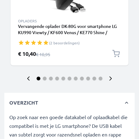
OPLADERS
Vervangende oplader DK-80G voor smartphone LG
KU990 Viewty / KF600 Venus / KE770 Shine /
KC550 Orsay / KC910 Renoir / KG320s Camera
(2 beoordelingen)
charger 1A / 1000mA oplaadstation 1m
Speciale prijs
€ 10,40
Normale prijs
€ 10,95
OVERZICHT
Op zoek naar een goede datakabel of oplaadkabel die
compatibel is met je LG smartphone? De USB kabel
van subtel zorgt voor razendsnel opladen en rappe