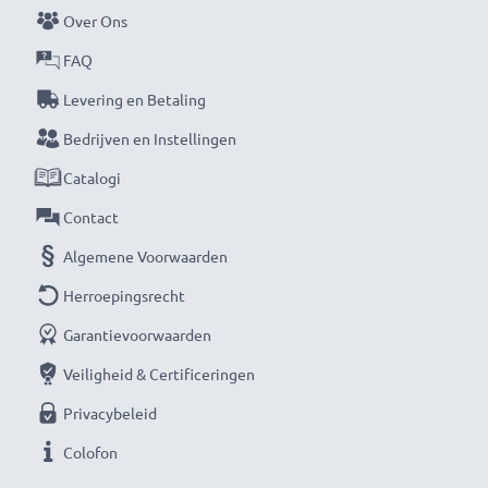
Over Ons
Kleur
: zwart
FAQ
★ 3 jaar garantie ★
Levering en Betaling
Als internationale speciaalzaak sinds 2004 weten wij,
Bedrijven en Instellingen
waar het bij hoogwaardige producten om draait.
Daarom verlenen wij een garantie van 36 maanden!
Catalogi
Contact
Algemene Voorwaarden
Herroepingsrecht
Garantievoorwaarden
Veiligheid & Certificeringen
Privacybeleid
Colofon