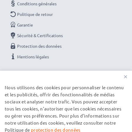
Conditions générales
Politique de retour
Garantie
Sécurité & Certifications
Protection des données
Mentions légales
NOS OPTIONS DE PAIEMENT
×
Nous utilisons des cookies pour personnaliser le contenu
et les publicités, offrir des fonctionnalités de médias
NOS PARTENAIRES DE LIVRAISON
sociaux et analyser notre trafic. Vous pouvez accepter
tous les cookies, n’autoriser que les cookies nécessaires
ou gérer vos préférences. Pour plus d’informations sur
© subtel.be 2026
notre utilisation des cookies, veuillez consulter notre
Tous les prix incluent la TVA et excluent les frais de port.
Veuillez noter que toutes les marques citées sont des
Politique de
protection des données