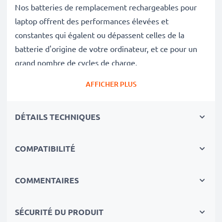
Nos batteries de remplacement rechargeables pour
laptop offrent des performances élevées et
constantes qui égalent ou dépassent celles de la
batterie d'origine de votre ordinateur, et ce pour un
grand nombre de cycles de charge.
Excellentes normes de qualité et sécurité
AFFICHER PLUS
En tant que spécialistes des batteries depuis 2004,
chacune de nos batteries de remplacement fait l'objet
DÉTAILS TECHNIQUES
de contrôles de qualité stricts et rigoureux afin de
respecter les normes de l'UE et de les dépasser.
Le choix durable
COMPATIBILITÉ
Optez pour le remplacement de la batterie plutôt que
celui de votre notebook. C'est le choix le plus avisé,
COMMENTAIRES
économique et respectueux de l'environnement. Non
seulement cela vous permet d'économiser de l'argent,
SÉCURITÉ DU PRODUIT
mais aussi de réduire votre empreinte écologique