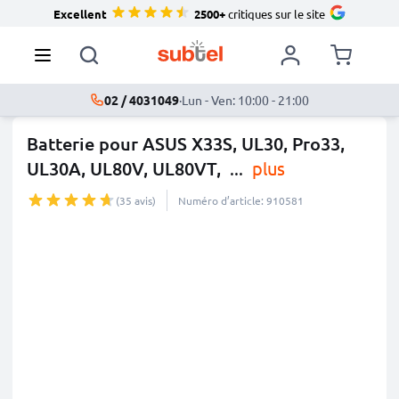
Excellent
2500+
critiques sur le site
02 / 4031049
·
Lun - Ven: 10:00 - 21:00
Batterie pour ASUS X33S, UL30, Pro33,
UL30A, UL80V, UL80VT,
...
plus
(35 avis)
Numéro d’article: 910581