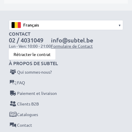
grâce au recyclage.
Veuillez noter: >> Une batterie de remplacement
▾
lithium-ion avec une capacité plus élevée (1000mAh
CONTACT
ou plus) dépassera légèrement en bas ou à l’arrière
02 / 4031049
info@subtel.be
mais conviendra tout de même à l’utilisation. Elle est
Lun - Ven: 10:00 - 21:00
Formulaire de Contact
cependant bien compatible avec votre ordinateur.
Rétracter le contrat
À PROPOS DE SUBTEL
Optez pour CELLONIC et ne faites aucun compromis
Qui sommes-nous?
sur la qualité. Passez votre commande dès maintenant
FAQ
!
Paiement et livraison
Clients B2B
Catalogues
Contact