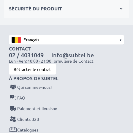
séances photo ou vidéo intensives et prolongées. Elles
SÉCURITÉ DU PRODUIT
sont parfaites comme batteries principales,
secondaires, de secours, de rechange, de réserve ou
supplémentaires pour les professionnels et les
amateurs.
▾
CONTACT
Optez pour CELLONIC et ne faites aucun compromis
02 / 4031049
info@subtel.be
sur la qualité. Passez votre commande dès maintenant
Lun - Ven: 10:00 - 21:00
Formulaire de Contact
!
Rétracter le contrat
À PROPOS DE SUBTEL
Qui sommes-nous?
FAQ
Paiement et livraison
Clients B2B
Catalogues