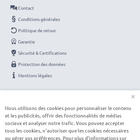
Contact
Conditions générales
Politique de retour
Garantie
Sécurité & Certifications
Protection des données
Mentions légales
NOS OPTIONS DE PAIEMENT
×
Nous utilisons des cookies pour personnaliser le contenu
et les publicités, offrir des fonctionnalités de médias
NOS PARTENAIRES DE LIVRAISON
sociaux et analyser notre trafic. Vous pouvez accepter
tous les cookies, n’autoriser que les cookies nécessaires
ou gérer vos préférences. Pour plus d’informations sur
© subtel.be 2026