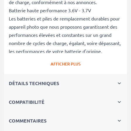
de charge, conformément à nos annonces.
Batterie haute performance 3.6V - 3.7V
Les batteries et piles de remplacement durables pour
appareil photo que nous proposons garantissent des
performances élevées et constantes sur un grand
nombre de cycles de charge, égalant, voire dépassant,
les performances de votre batterie d'origine.
Excellentes normes de qualité et sécurité
AFFICHER PLUS
En tant que spécialistes de piles et batteries depuis
2004, chacune de nos piles de remplacement pour
DÉTAILS TECHNIQUES
caméras on fait l'objet de contrôles de qualité stricts
et rigoureux afin de respecter les normes de l'UE et
de les dépasser.
COMPATIBILITÉ
Indispensable pour tout équipement photo
Ces batteries de remplacement pour appareils photo
COMMENTAIRES
constituent une source d'énergie fiable pour les