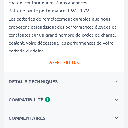
charge, conformément à nos annonces.
Batterie haute performance 3.6V - 3.7V
Les batteries de remplacement durables que nous
proposons garantissent des performances élevées et
constantes sur un grand nombre de cycles de charge,
égalant, voire dépassant, les performances de votre
batterie d'origine.
Excellentes normes de qualité et sécurité
AFFICHER PLUS
En tant que spécialistes des batteries depuis 2004,
chacune de nos batteries de remplacement fait l'objet
DÉTAILS TECHNIQUES
de contrôles de qualité stricts et rigoureux afin de
respecter les normes de l'UE.
Le choix durable
COMPATIBILITÉ
Optez pour le remplacement de la batterie plutôt que
celui de l'appareil. C'est le choix le plus avisé,
COMMENTAIRES
économique et respectueux de l'environnement. Non