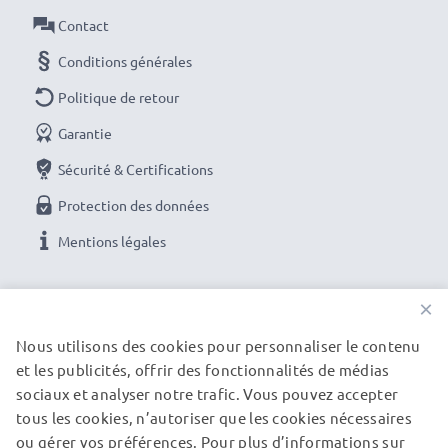
Contact
Conditions générales
Politique de retour
Garantie
Sécurité & Certifications
Protection des données
Mentions légales
NOS OPTIONS DE PAIEMENT
×
Nous utilisons des cookies pour personnaliser le contenu
et les publicités, offrir des fonctionnalités de médias
NOS PARTENAIRES DE LIVRAISON
sociaux et analyser notre trafic. Vous pouvez accepter
tous les cookies, n’autoriser que les cookies nécessaires
ou gérer vos préférences. Pour plus d’informations sur
© subtel.be 2026