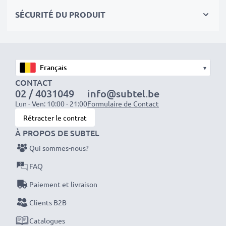
seulement cela vous permet d'économiser de l'argent,
SÉCURITÉ DU PRODUIT
mais aussi de réduire votre empreinte écologique
grâce au recyclage.
Optez pour CELLONIC et ne faites aucun compromis
▾
sur la qualité. Passez votre commande dès maintenant
CONTACT
!
02 / 4031049
info@subtel.be
Lun - Ven: 10:00 - 21:00
Formulaire de Contact
Rétracter le contrat
À PROPOS DE SUBTEL
Qui sommes-nous?
FAQ
Paiement et livraison
Clients B2B
Catalogues