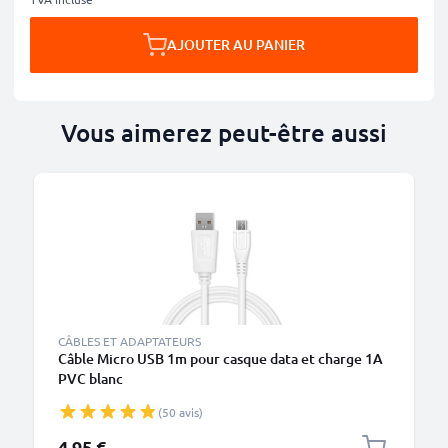
AJOUTER AU PANIER
Vous aimerez peut-être aussi
M
CÂBLES ET ADAPTATEURS
Câble Micro USB 1m pour casque data et charge 1A
PVC blanc
(50 avis)
4,95 €