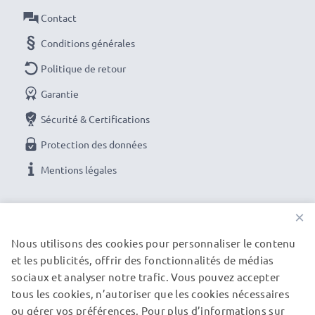
même disposer d'un support pour votre écran. En
Contact
revanche, ces manettes coûtent plus cher à l'achat
Conditions générales
qu'un câble OTG que vous pourriez utiliser avec une
manette que vous possédez déjà.
Politique de retour
Garantie
REMARQUE : le jeu ou application doit également être
Sécurité & Certifications
utilisable avec une manette.
Protection des données
Imprimer des photos depuis un téléphone
Mentions légales
portable
Vous pouvez connecter votre smartphone avec la
NOS OPTIONS DE PAIEMENT
×
prise USB On-The-Go (OTG) directement à
Nous utilisons des cookies pour personnaliser le contenu
l'imprimante pour imprimer des photos.
et les publicités, offrir des fonctionnalités de médias
NOS PARTENAIRES DE LIVRAISON
sociaux et analyser notre trafic. Vous pouvez accepter
Adaptateur OTG
tous les cookies, n’autoriser que les cookies nécessaires
Connecteur 1: Micro USB Prise (male)
ou gérer vos préférences. Pour plus d’informations sur
© subtel.be 2026