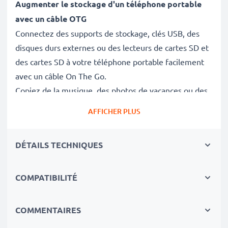
Augmenter le stockage d'un téléphone portable
avec un câble OTG
Connectez des supports de stockage, clés USB, des
disques durs externes ou des lecteurs de cartes SD et
des cartes SD à votre téléphone portable facilement
avec un câble On The Go.
Copiez de la musique, des photos de vacances ou des
films HD et le prochain épisode de votre série
AFFICHER PLUS
préférée pour votre prochain voyage en train sur une
carte mémoire ou clé USB et récupérez-les quand
DÉTAILS TECHNIQUES
vous voulez - sans alourdir la mémoire interne du
téléphone.
Vous pouvez également connecter votre téléphone
COMPATIBILITÉ
portable à votre tablette ou disque dur externe pour
transférer des données directement.
COMMENTAIRES