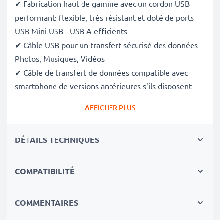
✔ Fabrication haut de gamme avec un cordon USB
performant: flexible, très résistant et doté de ports
USB Mini USB - USB A efficients
✔ Câble USB pour un transfert sécurisé des données -
Photos, Musiques, Vidéos
✔ Câble de transfert de données compatible avec
smartphone de versions antérieures s'ils disposent
des mêmes ports.
AFFICHER PLUS
✔ Câble d'alimentation USB - Charge votre appareil
(
s'il peut être chargé via le port USB
)
DÉTAILS TECHNIQUES
Données techniques du câble USB:
Matériau du Câble
: PVC
COMPATIBILITÉ
Matériau Connecteur
: PVC
Connecteur 1
: Mini USB
COMMENTAIRES
Connecteur 2
: USB A