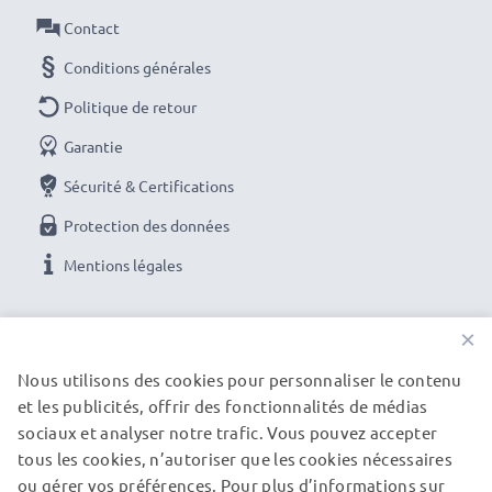
voiture et camping car de 12V et également sur une
Contact
prise allume-cigare de camion d'une tension de 24V
Conditions générales
Politique de retour
★ 3 ans de Garantie ★
En tant que Professionnel International du Métier
Garantie
depuis 2004, nous connaissons la valeur des produits
Sécurité & Certifications
de grande Qualité, c'est pour cela, que nous nous
Protection des données
engageons sur une Garantie de 36 mois!
Mentions légales
NOS OPTIONS DE PAIEMENT
×
Nous utilisons des cookies pour personnaliser le contenu
et les publicités, offrir des fonctionnalités de médias
NOS PARTENAIRES DE LIVRAISON
sociaux et analyser notre trafic. Vous pouvez accepter
tous les cookies, n’autoriser que les cookies nécessaires
ou gérer vos préférences. Pour plus d’informations sur
© subtel.be 2026