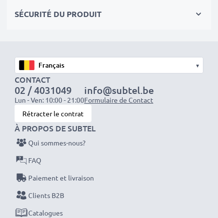
SÉCURITÉ DU PRODUIT
Connecteur 1
: Mini USB
Tension de sortie / Output Volt
: 5V
▾
Ampérage de Sortie / Output ampère
: 1A /
CONTACT
1000mA
02 / 4031049
info@subtel.be
Lun - Ven: 10:00 - 21:00
Formulaire de Contact
Rétracter le contrat
Puissance / Power Watt
: 5W
À PROPOS DE SUBTEL
Longueur de câble
: 1.5m
Qui sommes-nous?
FAQ
Paiement et livraison
Parfaitement compatible avec:
Dell Mini 3
Clients B2B
Le chargeur fonctionne sur une prise allume-cigare de
Catalogues