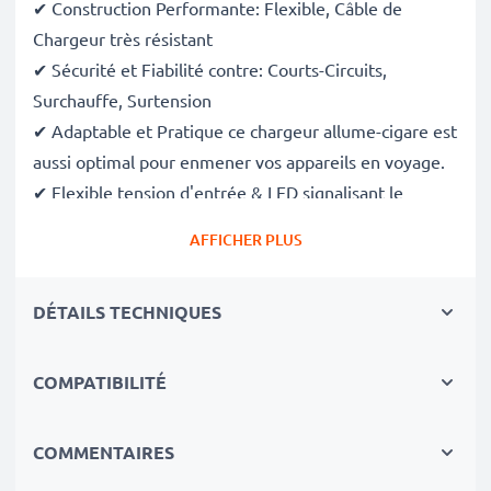
✔ Construction Performante: Flexible, Câble de
Chargeur très résistant
✔ Sécurité et Fiabilité contre: Courts-Circuits,
Surchauffe, Surtension
✔ Adaptable et Pratique ce chargeur allume-cigare est
aussi optimal pour enmener vos appareils en voyage.
✔ Flexible tension d'entrée & LED signalisant le
niveau de charge
AFFICHER PLUS
Quelque que soit la puissance dont vous avez besoin,
DÉTAILS TECHNIQUES
le chargeur allume-cigare de voiture subtel fournira
l'énergie indispensable à vos appareils!
COMPATIBILITÉ
Spécifications techniques:
COMMENTAIRES
Entrée / Input
: 12V / 24V