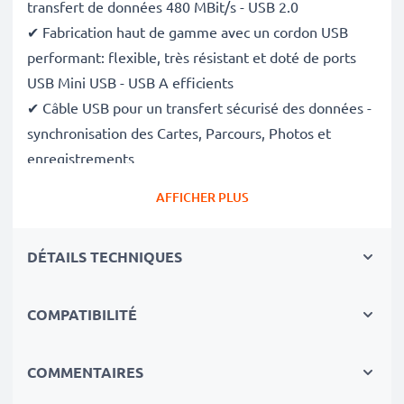
transfert de données 480 MBit/s - USB 2.0
✔ Fabrication haut de gamme avec un cordon USB
performant: flexible, très résistant et doté de ports
USB Mini USB - USB A efficients
✔ Câble USB pour un transfert sécurisé des données -
synchronisation des Cartes, Parcours, Photos et
enregistrements
✔ Câble de transfert de données compatible avec gps
AFFICHER PLUS
de versions antérieures
✔ Câble d'alimentation USB - Charge votre GPS (
s'il
DÉTAILS TECHNIQUES
peut être chargé via le port USB
)
Données techniques du câble USB:
COMPATIBILITÉ
Matériau du Câble
: PVC
Matériau Connecteur
: PVC
COMMENTAIRES
Connecteur 1
: Mini USB