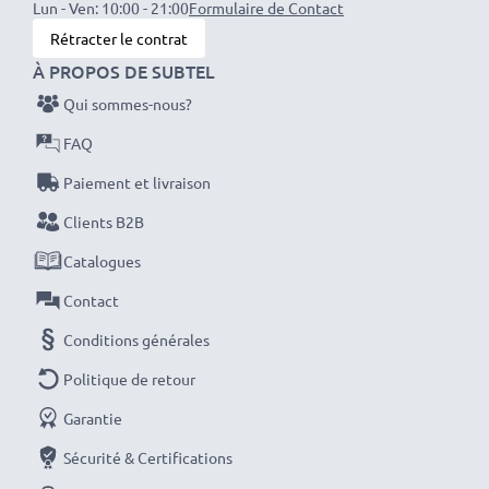
Lun - Ven: 10:00 - 21:00
Formulaire de Contact
1000mA
Rétracter le contrat
À PROPOS DE SUBTEL
Puissance / Power Watt
: 5W
Qui sommes-nous?
Longueur de câble
: 1.1m
FAQ
Paiement et livraison
Clients B2B
Parfaitement compatible avec:
Navman N20 / N40i
/ N60i / icn 530 / F10 / F15 / F20 / F20 Europe
Catalogues
Contact
Le chargeur fonctionne sur une prise allume-cigare de
Conditions générales
voiture et camping car de 12V et également sur une
Politique de retour
prise allume-cigare de camion d'une tension de 24V
Garantie
★ 3 ans de Garantie ★
Sécurité & Certifications
En tant que Professionnel International du Métier