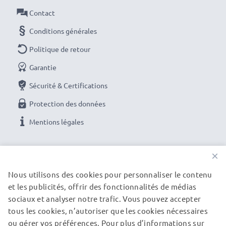
Contact
Conditions générales
Politique de retour
Garantie
Sécurité & Certifications
Protection des données
Mentions légales
NOS OPTIONS DE PAIEMENT
×
Nous utilisons des cookies pour personnaliser le contenu
et les publicités, offrir des fonctionnalités de médias
NOS PARTENAIRES DE LIVRAISON
sociaux et analyser notre trafic. Vous pouvez accepter
tous les cookies, n’autoriser que les cookies nécessaires
ou gérer vos préférences. Pour plus d’informations sur
© subtel.be 2026