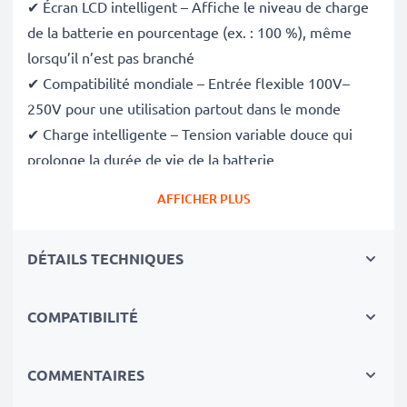
✔ Écran LCD intelligent – Affiche le niveau de charge
de la batterie en pourcentage (ex. : 100 %), même
lorsqu’il n’est pas branché
✔ Compatibilité mondiale – Entrée flexible 100V–
250V pour une utilisation partout dans le monde
✔ Charge intelligente – Tension variable douce qui
prolonge la durée de vie de la batterie
✔ Sécurité certifiée – Conforme aux normes CE et
AFFICHER PLUS
RoHS, avec protection contre la surcharge, la
surchauffe et les courts-circuits
DÉTAILS TECHNIQUES
Compact et prêt pour le voyage
✔ Compact et léger – Se glisse parfaitement dans
votre sac photo
COMPATIBILITÉ
✔ Matériaux durables de qualité – Comprend un câble
de charge flexible et incassable, ainsi qu’un
COMMENTAIRES
adaptateur secteur