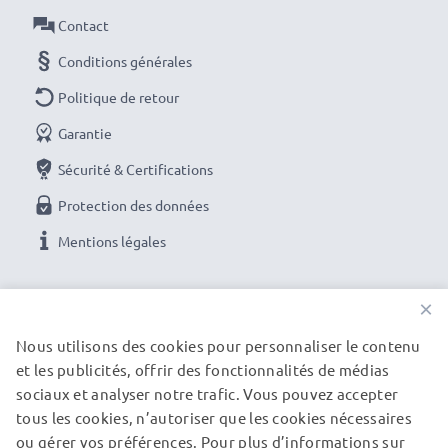
Contact
Conditions générales
Politique de retour
Garantie
Sécurité & Certifications
Protection des données
Mentions légales
NOS OPTIONS DE PAIEMENT
×
Nous utilisons des cookies pour personnaliser le contenu
et les publicités, offrir des fonctionnalités de médias
NOS PARTENAIRES DE LIVRAISON
sociaux et analyser notre trafic. Vous pouvez accepter
tous les cookies, n’autoriser que les cookies nécessaires
ou gérer vos préférences. Pour plus d’informations sur
© subtel.be 2026