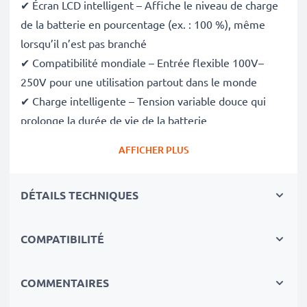
✔ Écran LCD intelligent – Affiche le niveau de charge
de la batterie en pourcentage (ex. : 100 %), même
lorsqu’il n’est pas branché
✔ Compatibilité mondiale – Entrée flexible 100V–
250V pour une utilisation partout dans le monde
✔ Charge intelligente – Tension variable douce qui
prolonge la durée de vie de la batterie
✔ Sécurité certifiée – Conforme aux normes CE et
AFFICHER PLUS
RoHS, avec protection contre la surcharge, la
surchauffe et les courts-circuits
DÉTAILS TECHNIQUES
Compact et prêt pour le voyage
✔ Compact et léger – Se glisse parfaitement dans
votre sac photo
COMPATIBILITÉ
✔ Matériaux durables de qualité – Comprend un câble
de charge flexible et incassable, ainsi qu’un
COMMENTAIRES
adaptateur secteur