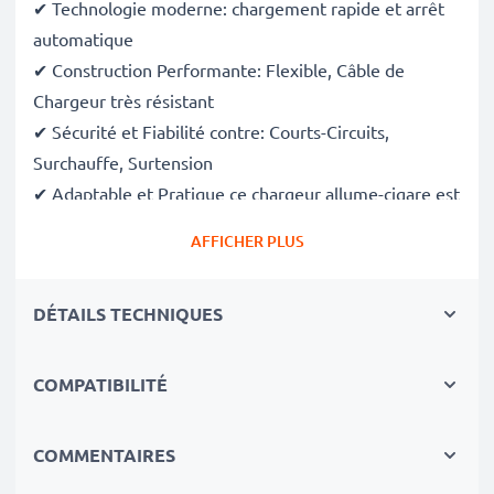
✔ Technologie moderne: chargement rapide et arrêt
automatique
✔ Construction Performante: Flexible, Câble de
Chargeur très résistant
✔ Sécurité et Fiabilité contre: Courts-Circuits,
Surchauffe, Surtension
✔ Adaptable et Pratique ce chargeur allume-cigare est
aussi optimal pour enmener vos appareils en voyage.
AFFICHER PLUS
✔ Flexible tension d'entrée & LED signalisant le
niveau de charge
DÉTAILS TECHNIQUES
Quelque que soit la puissance dont vous avez besoin,
le chargeur allume-cigare de voiture subtel fournira
COMPATIBILITÉ
l'énergie indispensable à vos appareils!
COMMENTAIRES
Spécifications techniques: