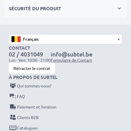
SÉCURITÉ DU PRODUIT
Entrée / Input
: 12V / 24V
Connecteur 1
: Mini USB
▾
Tension de sortie / Output Volt
: 5V
CONTACT
02 / 4031049
info@subtel.be
Lun - Ven: 10:00 - 21:00
Formulaire de Contact
Ampérage de Sortie / Output ampère
: 1A /
Rétracter le contrat
1000mA
À PROPOS DE SUBTEL
Puissance / Power Watt
: 5W
Qui sommes-nous?
FAQ
Longueur de câble
: 1.5m
Paiement et livraison
Clients B2B
Parfaitement compatible avec:
Alcatel Crystal /
Catalogues