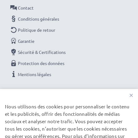
ELLE GlamPhone / Elle N°3 / Mandarina Duck /
Contact
Mandarina Duck MOON
Conditions générales
Politique de retour
Le chargeur fonctionne sur une prise allume-cigare de
voiture et camping car de 12V et également sur une
Garantie
prise allume-cigare de camion d'une tension de 24V
Sécurité & Certifications
Protection des données
★ 3 ans de Garantie ★
En tant que Professionnel International du Métier
Mentions légales
depuis 2004, nous connaissons la valeur des produits
de grande Qualité, c'est pour cela, que nous nous
NOS OPTIONS DE PAIEMENT
×
engageons sur une Garantie de 36 mois!
Nous utilisons des cookies pour personnaliser le contenu
et les publicités, offrir des fonctionnalités de médias
NOS PARTENAIRES DE LIVRAISON
sociaux et analyser notre trafic. Vous pouvez accepter
tous les cookies, n’autoriser que les cookies nécessaires
ou gérer vos préférences. Pour plus d’informations sur
© subtel.be 2026