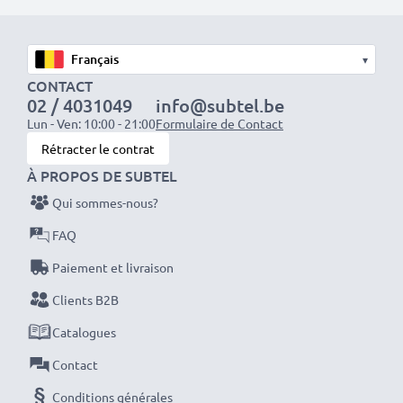
Tension de sortie / Output Volt
: 5V
▾
CONTACT
Ampérage de Sortie / Output ampère
: 0.5A /
02 / 4031049
info@subtel.be
Lun - Ven: 10:00 - 21:00
Formulaire de Contact
500mA
Rétracter le contrat
À PROPOS DE SUBTEL
Puissance / Power Watt
: 2.5W
Qui sommes-nous?
Longueur de câble
: 1.5m
FAQ
Paiement et livraison
Clients B2B
Parfaitement compatible avec:
Nokia 2100 / 8310 /
8800 / 8810 / 8850 / 8890 / 8910 / 8910i / 9110
Catalogues
Contact
Le chargeur fonctionne sur une prise allume-cigare de
Conditions générales