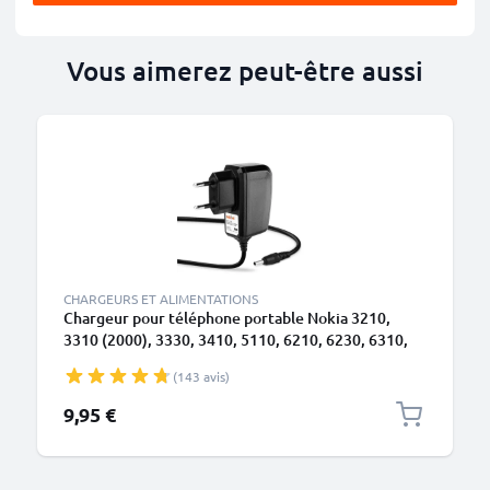
Vous aimerez peut-être aussi
M
CHARGEURS ET ALIMENTATIONS
Chargeur pour téléphone portable Nokia 3210,
3310 (2000), 3330, 3410, 5110, 6210, 6230, 6310,
6310i, 8210, 8310, 8810, 8850 - Alimentation 0.5A /
(143 avis)
500mA smartphone, Cordon / Câble de Charge 1.4m
9,95 €