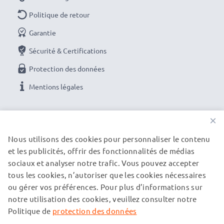
voiture et camping car de 12V et également sur une
Politique de retour
prise allume-cigare de camion d'une tension de 24V
Garantie
★ 3 ans de Garantie ★
Sécurité & Certifications
En tant que Professionnel International du Métier
Protection des données
depuis 2004, nous connaissons la valeur des produits
de grande Qualité, c'est pour cela, que nous nous
Mentions légales
engageons sur une Garantie de 36 mois!
NOS OPTIONS DE PAIEMENT
×
Nous utilisons des cookies pour personnaliser le contenu
et les publicités, offrir des fonctionnalités de médias
NOS PARTENAIRES DE LIVRAISON
sociaux et analyser notre trafic. Vous pouvez accepter
tous les cookies, n’autoriser que les cookies nécessaires
ou gérer vos préférences. Pour plus d’informations sur
© subtel.be 2026
notre utilisation des cookies, veuillez consulter notre
Tous les prix incluent la TVA et excluent les frais de port.
Veuillez noter que toutes les marques citées sont des
Politique de
protection des données
marques déposées de leurs propriétaires respectifs et sont