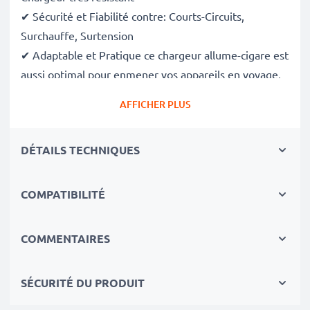
✔ Sécurité et Fiabilité contre: Courts-Circuits,
Surchauffe, Surtension
✔ Adaptable et Pratique ce chargeur allume-cigare est
aussi optimal pour enmener vos appareils en voyage.
✔ Flexible tension d'entrée & LED signalisant le
AFFICHER PLUS
niveau de charge
DÉTAILS TECHNIQUES
Quelque que soit la puissance dont vous avez besoin,
le chargeur allume-cigare de voiture subtel fournira
l'énergie indispensable à vos appareils!
COMPATIBILITÉ
Spécifications techniques:
COMMENTAIRES
Entrée / Input
: 12V / 24V
SÉCURITÉ DU PRODUIT
Connecteur 1
: 3.5mm