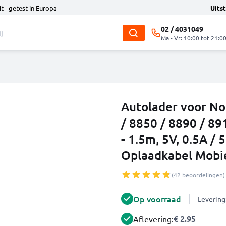
t - getest in Europa
Uits
02 / 4031049
Ma - Vr: 10:00 tot 21:0
Autolader voor No
/ 8850 / 8890 / 8
- 1.5m, 5V, 0.5A /
Oplaadkabel Mobie
(42 beoordelingen)
Op voorraad
Levering
€ 2.95
Aflevering: