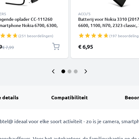
ERS
ACCU'S
ngende oplader CC-111260
Batterij voor Nokia 3310 (2017
smartphone Nokia 6700, 6300,
6600, 1100, N70, 2323 classic,
 6303, 6303i, 5800, 5310,
classic, N-Gage, 3110, 6230/62
(251 beoordelingen)
(197 beoordeling
E90, E72, E71, N73, N70, N8
7610, BL-5C - 1020mAh 3.7V v
a charger 0.5A / 500mA
CELLONIC
e prijs
9
€ 6,95
Normale prijs
€ 7,99
dstation 1.10m
 details
Compatibiliteit
Beoor
tel@ ideaal voor elke soort activiteit - zo is je camera, smart
enchauffeurs. Voor het autokantoor, de familievakantie en de 