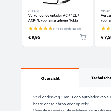
OPLADERS
OPLAD
Vervangende oplader ACP-12E /
Verva
ACP-7E voor smartphone Nokia
voor 
3210, 3310 (2000), 3330, 3410, 5110,
6300i,
(143 beoordelingen)
6210, 6230, 6310, 6310i, 8210, 8310,
3110, 
8810, 8850 Camera charger 0.5A /
Camer
Special
€ 9,95
€ 7,5
500mA oplaadstation 1.4m
oplaa
Technische
Overzicht
Veel onderweg? Dan is een autolader van sub
beste energiebron voor op reis!
Voor de nomaden, de reizigers en vrachtwag