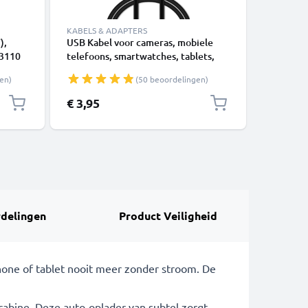
KABELS & ADAPTERS
KABELS &
),
USB Kabel voor cameras, mobiele
USB Kabe
 3110
telefoons, smartwatches, tablets,
Datakabe
30i,
luidsprekers of koptelefoons - 1m
en)
(50 beoordelingen)
an
Oplaadkabel 1A Laad Snoer PVC
Datakabel zwart
€ 3,95
€ 2,95
delingen
Product Veiligheid
phone of tablet nooit meer zonder stroom. De
cabine. Deze auto-oplader van subtel zorgt