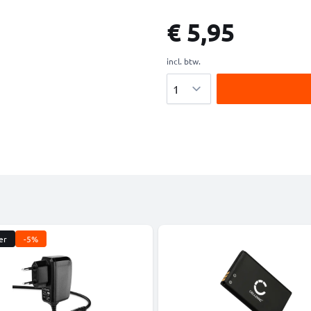
€ 5,95
incl. btw.
Aantal
er
-5%