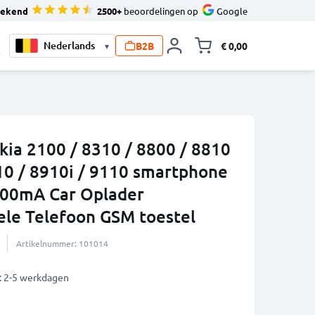
tekend
2500+
beoordelingen op
Google
B2B
€ 0,00
▾
Knevel minicart,
0
kia 2100 / 8310 / 8800 / 8810
910 / 8910i / 9110 smartphone
 500mA Car Oplader
le Telefoon GSM toestel
Artikelnummer: 101014
: 2-5 werkdagen