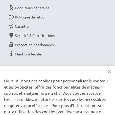
ouvertes, même si vous n'êtes pas dessus, va
Conditions générales
demander à votre smartphone une ressource
Politique de retour
importante. La ressource, c'est votre batterie! Il sera
donc judicieux de fermer les applications que vous
Garantie
n'utilisez pas et de ne pas utiliser les fonctionnalités
Sécurité & Certifications
gourmandes de votre smartphone comme la
Protection des données
géolocalisation par exemple.
Mentions légales
Si cela ne vient pas de l'utilisation, il se peut que votre
NOS OPTIONS DE PAIEMENT
batterie soit défectueuse ou usée. Il y a aussi de
×
nombreuses raisons différentes. La meilleure solution
Nous utilisons des cookies pour personnaliser le contenu
pour retrouver un smartphone avec une bonne
et les publicités, offrir des fonctionnalités de médias
NOS PARTENAIRES DE LIVRAISON
autonomie est tout simplement de remplacer la
sociaux et analyser notre trafic. Vous pouvez accepter
batterie, vous-même grâce à nos produits, ou chez un
tous les cookies, n’autoriser que les cookies nécessaires
réparateur spécialisé.
ou gérer vos préférences. Pour plus d’informations sur
© subtel.be 2026
notre utilisation des cookies, veuillez consulter notre
Avec subtel – vous avez une batterie pas cher et de
Tous les prix incluent la TVA et excluent les frais de port.