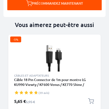
PRÉCOMMANDEZ MAINTENANT
Vous aimerez peut-être aussi
-5%
CÂBLES ET ADAPTATEURS
Câble 18 Pin Connector de 1m pour montre LG
KU990 Viewty / KF600 Venus / KE770 Shine /
KC550 Orsay / KC910 Renoir / KG320s data et
(39 avis)
charge noir en
Prix spécial
5,65 €
Prix normal
5,95 €