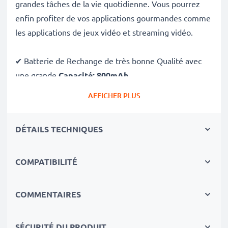
grandes tâches de la vie quotidienne. Vous pourrez
enfin profiter de vos applications gourmandes comme
les applications de jeux vidéo et streaming vidéo.
✔ Batterie de Rechange de très bonne Qualité avec
une grande
Capacité: 800mAh
✔
Longue durée de vie
avec sa Technologie moderne
AFFICHER PLUS
au lithium sans effet de mémoire
✔
Sécurité et Fiabilité Garanties contre
: Courts-
DÉTAILS TECHNIQUES
Circuits, Surchauffes, Surtensions
✔ Chaque Cellules sont séparement testées et
COMPATIBILITÉ
contrôlées par des professionels compétants
✔ 100% Similaire avec votre batterie d'origine LGIP-
531A LG
COMMENTAIRES
Données techniques:
SÉCURITÉ DU PRODUIT