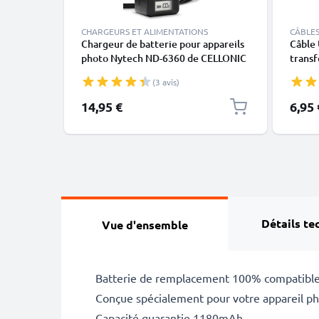
CHARGEURS ET ALIMENTATIONS
CÂBLES
Chargeur de batterie pour appareils
Câble
photo Nytech ND-6360 de CELLONIC
transf
noir 
(3 avis)
14,95 €
6,95 
Détails te
Vue d'ensemble
Batterie de remplacement 100% compatible
Conçue spécialement pour votre appareil pho
Capacité guarantie 1180mAh