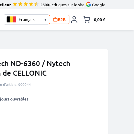
ellent
2500+
critiques sur le site
Google
B2B
0,00 €
▾
Toggle minicart, L
0
ech ND-6360 / Nytech
 de CELLONIC
 d’article: 900044
5 jours ouvrables