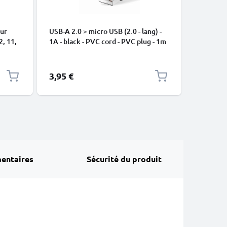
our
USB-A 2.0 > micro USB (2.0 - lang) -
Câble US
2, 11,
1A - black - PVC cord - PVC plug - 1m
de donné
ge
Nylon
3,95 €
2,95 €
entaires
Sécurité du produit