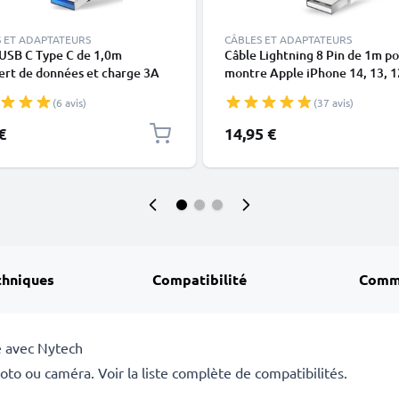
 ET ADAPTATEURS
CÂBLES ET ADAPTATEURS
 USB C Type C de 1,0m
Câble Lightning 8 Pin de 1m p
ert de données et charge 3A
montre Apple iPhone 14, 13, 1
en PVC
X, XS, XR, 8, 7, SE data et char
(6 avis)
(37 avis)
blanc en
€
14,95 €
chniques
Compatibilité
Comm
 avec Nytech
to ou caméra. Voir la liste complète de compatibilités.