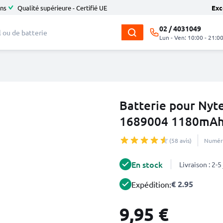
ans
Qualité supérieure - Certifié UE
Exc
02 / 4031049
Lun - Ven: 10:00 - 21:0
Batterie pour Nyt
1689004 1180mAh
(58 avis)
Numéro
En stock
Livraison : 2-
€ 2.95
Expédition:
9,95 €