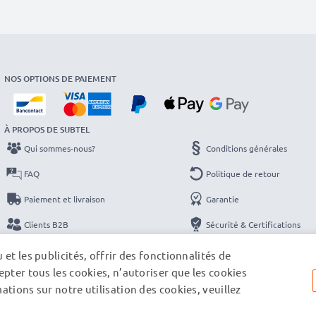
NOS OPTIONS DE PAIEMENT
À PROPOS DE SUBTEL
Qui sommes-nous?
Conditions générales
FAQ
Politique de retour
Paiement et livraison
Garantie
Clients B2B
Sécurité & Certifications
Catalogues
Protection des données
et les publicités, offrir des fonctionnalités de
pter tous les cookies, n’autoriser que les cookies
Contact
Mentions légales
tions sur notre utilisation des cookies, veuillez