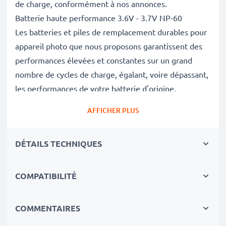
de charge, conformément à nos annonces.
Batterie haute performance 3.6V - 3.7V NP-60
Les batteries et piles de remplacement durables pour
appareil photo que nous proposons garantissent des
performances élevées et constantes sur un grand
nombre de cycles de charge, égalant, voire dépassant,
les performances de votre batterie d'origine.
Excellentes normes de qualité et sécurité
AFFICHER PLUS
En tant que spécialistes de piles et batteries depuis
2004, chacune de nos piles de remplacement pour
DÉTAILS TECHNIQUES
caméras on fait l'objet de contrôles de qualité stricts
et rigoureux afin de respecter les normes de l'UE et
de les dépasser.
COMPATIBILITÉ
Indispensable pour tout équipement photo
Ces batteries de remplacement pour appareils photo
COMMENTAIRES
constituent une source d'énergie fiable pour les