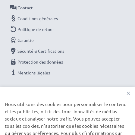
Contact
Conditions générales
Politique de retour
Garantie
Sécurité & Certifications
Protection des données
Mentions légales
NOS OPTIONS DE PAIEMENT
×
Nous utilisons des cookies pour personnaliser le contenu
et les publicités, offrir des fonctionnalités de médias
NOS PARTENAIRES DE LIVRAISON
sociaux et analyser notre trafic. Vous pouvez accepter
tous les cookies, n’autoriser que les cookies nécessaires
ou gérer vos préférences. Pour plus d’informations sur
© subtel.be 2026