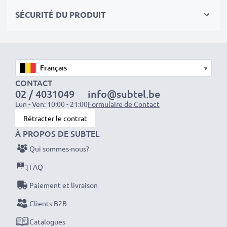
séances photo ou vidéo intensives et prolongées. Elles
SÉCURITÉ DU PRODUIT
sont parfaites comme batteries principales,
secondaires, de secours, de rechange, de réserve ou
supplémentaires pour les professionnels et les
amateurs.
▾
CONTACT
Optez pour CELLONIC et ne faites aucun compromis
02 / 4031049
info@subtel.be
sur la qualité. Passez votre commande dès maintenant
Lun - Ven: 10:00 - 21:00
Formulaire de Contact
!
Rétracter le contrat
À PROPOS DE SUBTEL
Qui sommes-nous?
FAQ
Paiement et livraison
Clients B2B
Catalogues