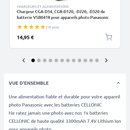
CHARGEURS ET ALIMENTATIONS
Chargeur CGA-D54, CGR-D120, -D220, -D320 de
batterie VSB0418 pour appareils photo Panasonic
AG-DVX100, NV-DS60, -DS65, -DS29, NV-GS11, -
(18 avis)
GS1, NV-MX500 de CELLONIC
14,95 €
VUE D'ENSEMBLE
Une alimentation fiable et durable pour votre appareil
photo Panasonic avec les batteries CELLONIC
Ne ratez jamais une photo avec nos 1x batteries
CELLONIC de haute qualité 3300mAh 7.4V Lithium Ion
pour appareils photo.