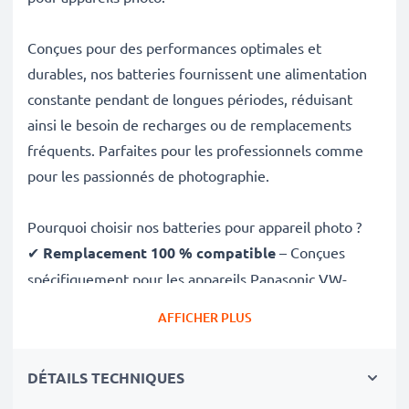
Conçues pour des performances optimales et
durables, nos batteries fournissent une alimentation
constante pendant de longues périodes, réduisant
ainsi le besoin de recharges ou de remplacements
fréquents. Parfaites pour les professionnels comme
pour les passionnés de photographie.
Pourquoi choisir nos batteries pour appareil photo ?
✔
Remplacement 100 % compatible
– Conçues
spécifiquement pour les appareils Panasonic VW-
VBD25, NV-EX3 et plus. Cliquez sur l’onglet
AFFICHER PLUS
Compatibilités pour la liste complète
✔
Capacité garantie de 3300mAh
– Fournit
DÉTAILS TECHNIQUES
3300mAh 7.4V pour de longues séances photo avec
moins de recharges