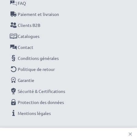
les batteries avant leur première utilisation.
FAQ
Paiement et livraison
Chaque batterie CELLONIC est soumise à des tests
Clients B2B
stricts pour garantir des performances élevées et
une alimentation durable. Commandez maintenant
Catalogues
pour une livraison rapide et une garantie de 3 ans !
Contact
Conditions générales
Politique de retour
Garantie
Sécurité & Certifications
Protection des données
Mentions légales
NOS OPTIONS DE PAIEMENT
×