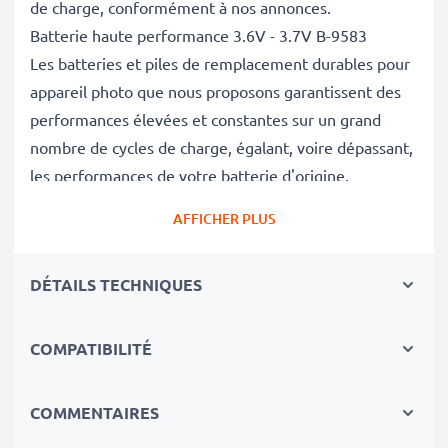
de charge, conformément à nos annonces.
Batterie haute performance 3.6V - 3.7V B-9583
Les batteries et piles de remplacement durables pour
appareil photo que nous proposons garantissent des
performances élevées et constantes sur un grand
nombre de cycles de charge, égalant, voire dépassant,
les performances de votre batterie d'origine.
Excellentes normes de qualité et sécurité
AFFICHER PLUS
En tant que spécialistes de piles et batteries depuis
2004, chacune de nos piles de remplacement pour
DÉTAILS TECHNIQUES
caméras on fait l'objet de contrôles de qualité stricts
et rigoureux afin de respecter les normes de l'UE et
de les dépasser.
COMPATIBILITÉ
Indispensable pour tout équipement photo
Ces batteries de remplacement pour appareils photo
COMMENTAIRES
constituent une source d'énergie fiable pour les