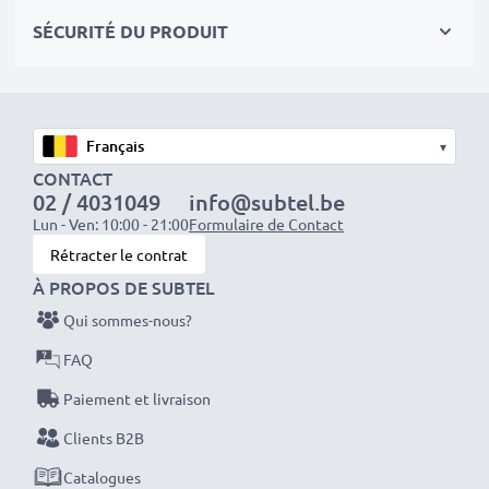
séances photo ou vidéo intensives et prolongées. Elles
SÉCURITÉ DU PRODUIT
sont parfaites comme batteries principales,
secondaires, de secours, de rechange, de réserve ou
supplémentaires pour les professionnels et les
amateurs.
▾
CONTACT
Optez pour CELLONIC et ne faites aucun compromis
02 / 4031049
info@subtel.be
sur la qualité. Passez votre commande dès maintenant
Lun - Ven: 10:00 - 21:00
Formulaire de Contact
!
Rétracter le contrat
À PROPOS DE SUBTEL
Qui sommes-nous?
FAQ
Paiement et livraison
Clients B2B
Catalogues