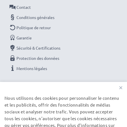
Contact
Conditions générales
Politique de retour
Garantie
Sécurité & Certifications
Protection des données
Mentions légales
NOS OPTIONS DE PAIEMENT
×
Nous utilisons des cookies pour personnaliser le contenu
et les publicités, offrir des fonctionnalités de médias
NOS PARTENAIRES DE LIVRAISON
sociaux et analyser notre trafic. Vous pouvez accepter
tous les cookies, n’autoriser que les cookies nécessaires
ou gérer vos préférences. Pour plus d’informations sur
© subtel.be 2026