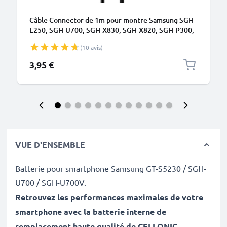
Câble Connector de 1m pour montre Samsung SGH-
E250, SGH-U700, SGH-X830, SGH-X820, SGH-P300,
SGH-D800, SGH-F300, SGH-J600, SGH-M300 data et
(10 avis)
charge 0.5A noir en PVC
3,95 €
VUE D'ENSEMBLE
Batterie pour smartphone Samsung GT-S5230 / SGH-
U700 / SGH-U700V.
Retrouvez les performances maximales de votre
smartphone avec la batterie interne de
remplacement haute qualité de CELLONIC
.