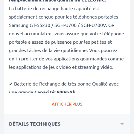
La batterie de rechange haute capacité est
spécialement conçue pour les téléphones portables
Samsung GT-S5230 / SGH-U700 / SGH-U700V. Ce
nouvel accumulateur vous assure que votre téléphone
portable a assez de puissance pour les petites et
grandes tâches de la vie quotidienne. Vous pourrez
enfin profiter de vos applications gourmandes comme
les applications de jeux vidéo et streaming vidéo.
✔ Batterie de Rechange de très bonne Qualité avec
une grande
Capacité: 800mAh
✔
Longue durée de vie
avec sa Technologie moderne
AFFICHER PLUS
au lithium sans effet de mémoire
✔
Sécurité et Fiabilité Garanties contre
: Courts-
DÉTAILS TECHNIQUES
Circuits, Surchauffes, Surtensions