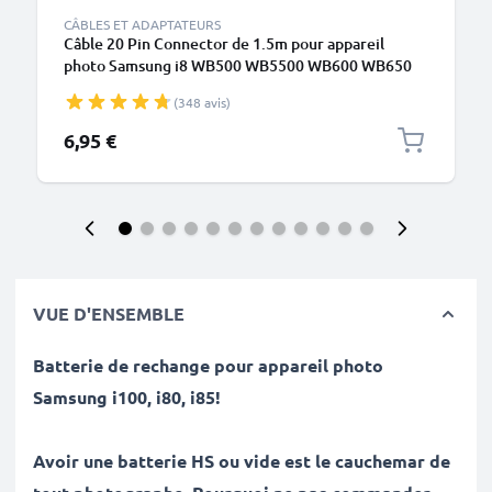
CÂBLES ET ADAPTATEURS
Câble 20 Pin Connector de 1.5m pour appareil
photo Samsung i8 WB500 WB5500 WB600 WB650
WB700 PL100 PL150 PL20 PL210 PL50 ES55 ES65
(348 avis)
ES70 ES75 ST65 ST500 ST30 L100 TL220 transfert
de données noir PVC
6,95 €
VUE D'ENSEMBLE
Batterie de rechange pour appareil photo
Samsung
i100, i80, i85
!
Avoir une batterie HS ou vide est le cauchemar de