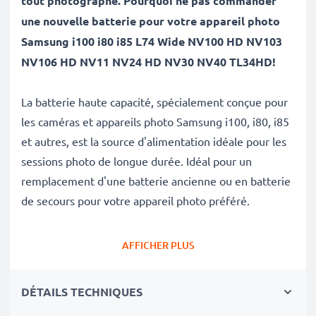
tout photographe. Pourquoi ne pas commander
une nouvelle batterie pour votre appareil photo
Samsung i100 i80 i85 L74 Wide NV100 HD NV103
NV106 HD NV11 NV24 HD NV30 NV40 TL34HD!
La batterie haute capacité, spécialement conçue pour
les caméras et appareils photo Samsung i100, i80, i85
et autres, est la source d'alimentation idéale pour les
sessions photo de longue durée. Idéal pour un
remplacement d'une batterie ancienne ou en batterie
de secours pour votre appareil photo préféré.
Avec cette batterie neuve de substitution CELLONIC,
AFFICHER PLUS
retrouvez la performance de votre appareil photo
comme au jour de son achat.
DÉTAILS TECHNIQUES