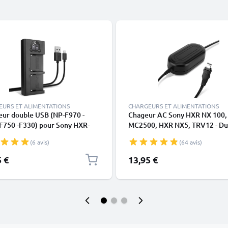
EURS ET ALIMENTATIONS
CHARGEURS ET ALIMENTATIONS
eur double USB (NP-F970 -
Chageur AC Sony HXR NX 100,
F750 -F330) pour Sony HXR-
MC2500, HXR NX5, TRV12 - 
 Z Cam E2 Sony HXR-MC2500
Battery AC-L15a AC-L10b -L10
(6 avis)
(64 avis)
S700R NEX-FS700RH HVR-Z1
Câble de ca. 3m de subtel
1 + 1m + Câble USB de
5 €
13,95 €
NIC