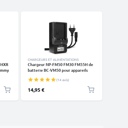
CHARGEURS ET ALIMENTATIONS
CHARGEUR
 HXR
Chargeur NP-FM50 FM30 FM55H de
Chargeur
Dummy
batterie BC-VM50 pour appareils
QM91) p
a avec
photo Sony HDR-SR1 HDR-HC1 GV-
TRV138 
(14 avis)
D1000 CCD-TRV138 DCR-TRV460
SR1 DCR
TRV350 TRV250 TRV22 de CELLONIC
TRV460 +
14,95 €
10,95 €
CELLONI