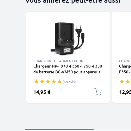
CHARGEURS ET ALIMENTATIONS
CHARG
Chargeur NP-F970 -F550 -F750 -F330
Charg
de batterie BC-VM50 pour appareils
F550 -
photo Sony A200, A300, A350, A700,
NX100
(68 avis)
HXR-MC2500 HXR-NX100 NX5 HDR-
NEX-F
FX1 FX7 FX1000 DSR-PD150
HVR-V
14,95 €
12,9
de CELLONIC
CELLO