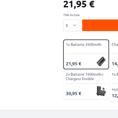
21,95 €
TVA incluse
Quantité
1x Batterie 2600mAh
Cha
21,95 €
14
2x Batterie 1600mAh+
1x 
Chargeur Double
15,9
30,95 €
12