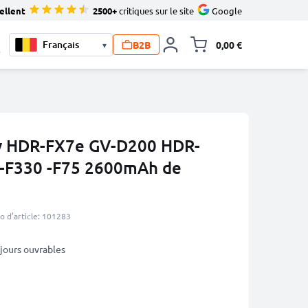
ellent
2500+
critiques sur le site
Google
B2B
0,00 €
▾
Toggle minicart, L
0
ny HDR-FX7e GV-D200 HDR-
-F330 -F75 2600mAh de
 d’article: 101283
5 jours ouvrables