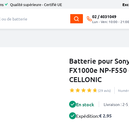
ans
Qualité supérieure - Certifié UE
Exc
02 / 4031049
Lun - Ven: 10:00 - 21:0
Batterie pour So
FX1000e NP-F550 
CELLONIC
(29 avis)
Numéro
En stock
Livraison : 2-
€ 2.95
Expédition: