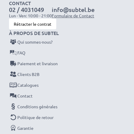
d'origine Sony NP-FS11
CONTACT
02 / 4031049
info@subtel.be
Lun - Ven: 10:00 - 21:00
Formulaire de Contact
Données techniques:
Rétracter le contrat
Marque:
CELLONIC
À PROPOS DE SUBTEL
Capacité
: 1400mAh
Qui sommes-nous?
Tension
: 3.6V - 3.7V
FAQ
Type de cellule
: Lithium Ion
Couleur
: noir
Paiement et livraison
Clients B2B
Avec CELLONIC – vous avez une batterie neuve de
Catalogues
rechange pas chère et de grande qualité pour votre
Contact
appareil Sony CCD, DSC, DCR.
Conditions générales
Commandez votre batterie facilement et en toute
Politique de retour
sécurité
Garantie