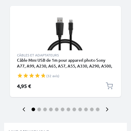
CÂBLES ET ADAPTATEURS
Câble Mini USB de 1m pour appareil photo Sony
A77, A99, A230, A65, A57, A55, A330, A290, A500,
A37, A33, A380, A580, A390 transfert de données
(32 avis)
1A noir PVC
4,95 €