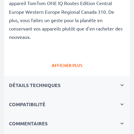
appareil
TomTom ONE IQ Routes Edition Central
Europe Western Europe Regional Canada 310. De
plus, vous faites un geste pour la planète en
conservant vos appareils plutôt que d'en racheter des
nouveaux.
✔
Batterie de rechange de très bonne qualité
avec
AFFICHER PLUS
une grande
Capacité: 900mAh
✔
Longue durée de vie
avec sa Technologie moderne
DÉTAILS TECHNIQUES
au lithium sans effet de mémoire
✔
Sécurité et Fiabilité Garanties contre
: Courts-
COMPATIBILITÉ
Circuits, Surchauffes, Surtensions
✔
Les batteries sont testées et contrôlées
par des
professionels compétants
COMMENTAIRES
✔
100% compatible
avec votre batterie