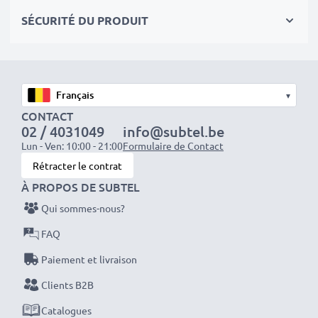
d'origine TomTom 6027A0089521 ICP553443E
SÉCURITÉ DU PRODUIT
P11P17-11-S01
Données techniques:
Marque:
subtel
▾
Capacité
: 900mAh
CONTACT
02 / 4031049
info@subtel.be
Tension
: 3.6V - 3.7V
Lun - Ven: 10:00 - 21:00
Formulaire de Contact
Type de cellule
: Lithium Ion
Rétracter le contrat
Dimensions
: 45,2 x 34,2 x 5,7mm
À PROPOS DE SUBTEL
Couleur
: noir
Qui sommes-nous?
FAQ
Avec subtel – vous avez une batterie pas chère et de
grande qualité.
Paiement et livraison
Clients B2B
Conseil subtel
: pour procéder aux remplacement des
Catalogues
batteries nous vous conseillons d'utiliser des outils