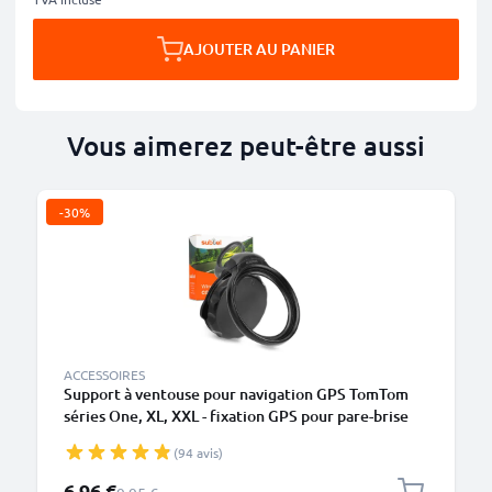
AJOUTER AU PANIER
Vous aimerez peut-être aussi
-30%
ACCESSOIRES
Support à ventouse pour navigation GPS TomTom
séries One, XL, XXL - fixation GPS pour pare-brise
auto, voiture et poids-lourd
(94 avis)
Prix spécial
6,96 €