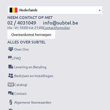
Spanning
: 7.2V - 7.4V
▾
NEEM CONTACT OP MET
02 / 4031049
info@subtel.be
Celtype
: Lithium Ion
Ma - Vr: 10:00 tot 21:00
Contactformulier
Overeenkomst herroepen
Kleur
: zwart
ALLES OVER SUBTEL
Over Ons
De vervangende accu voor je toestel van CELLONIC –
FAQ
biedt de beste kwaliteit tegen een optimale
Levering en Betaling
stroomverzorging tegen een eerlijke prijs.
Bedrijven en Instellingen
Catalogi
★ 3 jaar garantie ★
Als internationale speciaalzaak sinds 2004 weten wij,
Contact
waar het bij hoogwaardige producten op aankomt.
Algemene Voorwaarden
Daarom verlenen wij een garantie van 36 maanden!