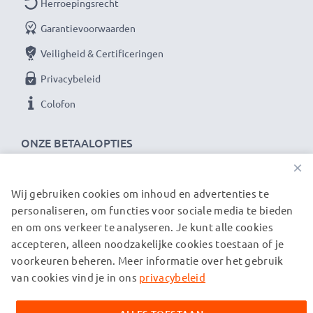
Herroepingsrecht
Garantievoorwaarden
Veiligheid & Certificeringen
Privacybeleid
Colofon
ONZE BETAALOPTIES
×
Wij gebruiken cookies om inhoud en advertenties te
ONZE VERZENDPARTNERS
personaliseren, om functies voor sociale media te bieden
en om ons verkeer te analyseren. Je kunt alle cookies
accepteren, alleen noodzakelijke cookies toestaan of je
© subtel.be 2026
voorkeuren beheren. Meer informatie over het gebruik
Alle prijzen zijn inclusief btw en exclusief verzendkosten.
Houd er rekening mee dat alle genoemde handelsmerken de
van cookies vind je in ons
privacybeleid
geregistreerde handelsmerken van hun eigenaren zijn en
uitsluitend worden vermeld om informatie over onze