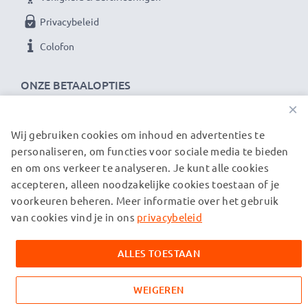
Privacybeleid
Colofon
ONZE BETAALOPTIES
×
Wij gebruiken cookies om inhoud en advertenties te
ONZE VERZENDPARTNERS
personaliseren, om functies voor sociale media te bieden
en om ons verkeer te analyseren. Je kunt alle cookies
accepteren, alleen noodzakelijke cookies toestaan of je
© subtel.be 2026
voorkeuren beheren. Meer informatie over het gebruik
Alle prijzen zijn inclusief btw en exclusief verzendkosten.
Houd er rekening mee dat alle genoemde handelsmerken de
van cookies vind je in ons
privacybeleid
geregistreerde handelsmerken van hun eigenaren zijn en
uitsluitend worden vermeld om informatie over onze
ALLES TOESTAAN
producten te verstrekken.
WEIGEREN