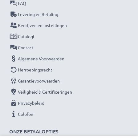
Vermogen / Power Watt
: 5W
FAQ
Kabelsoort:
1.1m voedingskabel
Levering en Betaling
Bedrijven en Instellingen
★ 3 Jaar Garantie ★
Als internationale vakhandelaar sinds 2004 weten wij
Catalogi
waarom het draait bij hoogwaardige producten.
Contact
Daarom bieden wij 36 maanden garantie!
Algemene Voorwaarden
Herroepingsrecht
Garantievoorwaarden
Veiligheid & Certificeringen
Privacybeleid
Colofon
ONZE BETAALOPTIES