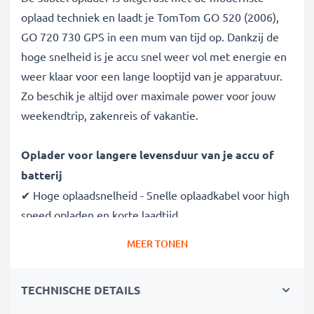
oplaad techniek en laadt je TomTom GO 520 (2006),
GO 720 730 GPS in een mum van tijd op. Dankzij de
hoge snelheid is je accu snel weer vol met energie en
weer klaar voor een lange looptijd van je apparatuur.
Zo beschik je altijd over maximale power voor jouw
weekendtrip, zakenreis of vakantie.
Oplader voor langere levensduur van je accu of
batterij
✔ Hoge oplaadsnelheid - Snelle oplaadkabel voor high
speed opladen en korte laadtijd
✔ Gegarandeerde veiligheid - bescherming tegen
MEER TONEN
kortsluiting, overhitting en overspanning
✔ Compacte, lichte bouwvorm - makkelijk draagbaar
TECHNISCHE DETAILS
en ideaal voor op reis
✔ Flexibele ingangsspanning 100V - 250V