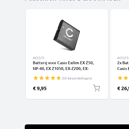
ACCU'S
ACCU'S
Batterij voor Casio Exilim EX Z50,
2x Bat
NP-40, EX Z1050, EX-Z200, EX-
Casio 
Z1000, EX-Z750, EX-Z700, Pro EX-
Z1050
(50 beoordelingen)
P600, EX-Z40, FC100 950mAh
CELLO
camera van CELLONIC
€ 9,95
€ 26