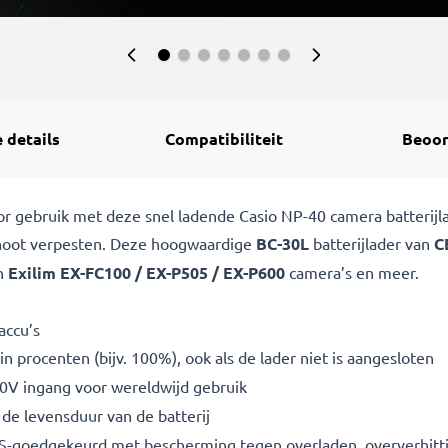
 details
Compatibiliteit
Beoor
oor gebruik met deze snel ladende Casio NP-40 camera batterij
oshoot verpesten. Deze hoogwaardige
BC-30L
batterijlader van
C
in
Exilim EX-FC100 / EX-P505 / EX-P600
camera’s en meer.
accu’s
n procenten (bijv. 100%), ook als de lader niet is aangesloten
V ingang voor wereldwijd gebruik
de levensduur van de batterij
S-goedgekeurd met bescherming tegen overladen, oververhittin