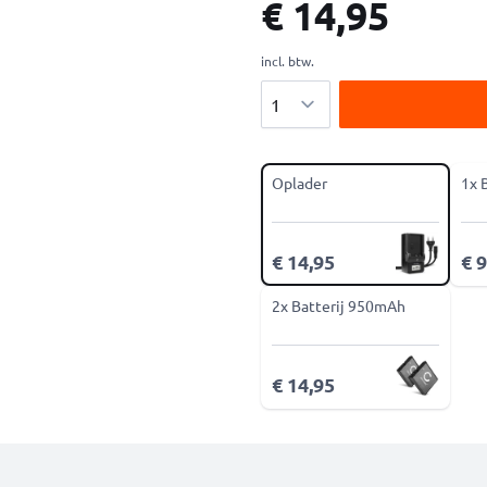
€ 14,95
incl. btw.
Aantal
Oplader
1x 
€ 14,95
€ 9
2x Batterij 950mAh
€ 14,95