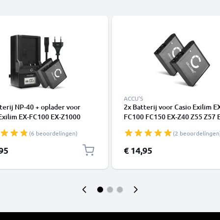
ACCU'S
terij NP-40 + oplader voor
2x Batterij voor Casio Exilim E
Exilim EX-FC100 EX-Z1000
FC100 FC150 EX-Z40 Z55 Z57 
 EX-Z40 EX-Z50 Z55 Z57
Z750 Z300 Z400 Z450 NP-40
(6 beoordelingen)
(2 beoordelingen
NIC
CELLONIC
,95
€ 14,95