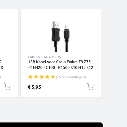
KABELS & ADAPTERS
ACCESSOI
X-
USB Kabel voor Casio Exilim Z9 Z75
Hot Shoe
EX-
F1 FH20 FC100 TR150 FS10 H15 S12
Fujifilm,
Z200 Z90 FH100 H10 H30 - 1m EMC-6
Leica va
)
(75 beoordelingen)
Oplaadkabel Camera foto PVC
Datakabel zwart
€ 5,95
€ 6,95