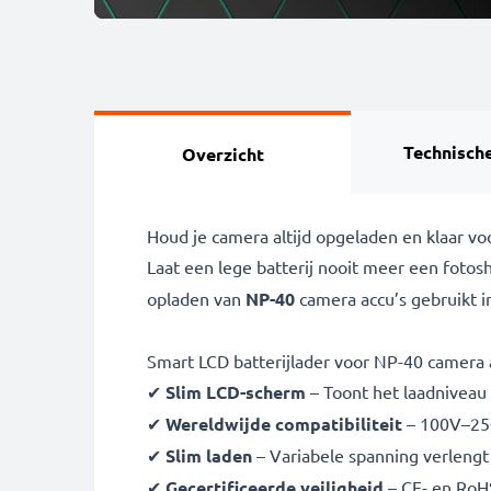
Technische
Overzicht
Houd je camera altijd opgeladen en klaar v
Laat een lege batterij nooit meer een fot
opladen van
NP-40
camera accu’s gebruikt 
Smart LCD batterijlader voor NP-40 camera 
✔
Slim LCD-scherm
– Toont het laadniveau i
✔
Wereldwijde compatibiliteit
– 100V–250
✔
Slim laden
– Variabele spanning verlengt 
✔
Gecertificeerde veiligheid
– CE- en RoH