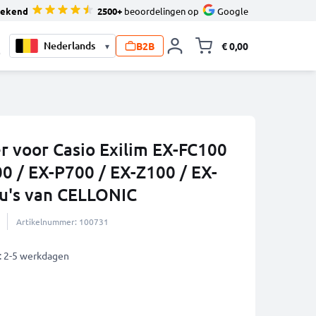
tekend
2500+
beoordelingen op
Google
B2B
€ 0,00
▾
Knevel minicart,
0
r voor Casio Exilim EX-FC100
0 / EX-P700 / EX-Z100 / EX-
u's van CELLONIC
Artikelnummer: 100731
: 2-5 werkdagen