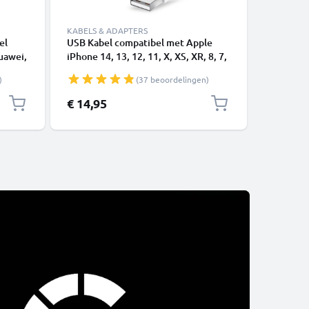
KABELS & ADAPTERS
el
USB Kabel compatibel met Apple
USB-A 2.0
uawei,
iPhone 14, 13, 12, 11, X, XS, XR, 8, 7,
1A - blac
SE - 1m Oplaadkabel smartphone
)
(37 beoordelingen)
 -
tekker
€ 14,95
€ 3,95