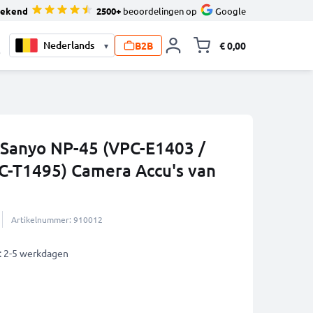
tekend
2500+
beoordelingen op
Google
B2B
€ 0,00
▾
Knevel minicart,
0
r Sanyo NP-45 (VPC-E1403 /
C-T1495) Camera Accu's van
Artikelnummer: 910012
: 2-5 werkdagen