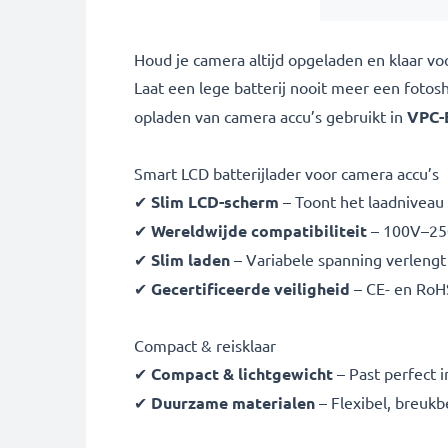
Houd je camera altijd opgeladen en klaar v
Laat een lege batterij nooit meer een fot
opladen van
camera accu’s gebruikt in
VPC-
Smart LCD batterijlader voor camera accu’s
✔
Slim LCD-scherm
– Toont het laadniveau i
✔
Wereldwijde compatibiliteit
– 100V–250
✔
Slim laden
– Variabele spanning verlengt 
✔
Gecertificeerde veiligheid
– CE- en RoH
Compact & reisklaar
✔
Compact & lichtgewicht
– Past perfect i
✔
Duurzame materialen
– Flexibel, breuk