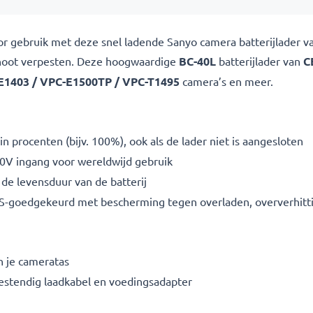
oor gebruik met deze snel ladende Sanyo camera batterijlader 
oshoot verpesten. Deze hoogwaardige
BC-40L
batterijlader van
C
E1403 / VPC-E1500TP / VPC-T1495
camera’s en meer.
n procenten (bijv. 100%), ook als de lader niet is aangesloten
V ingang voor wereldwijd gebruik
de levensduur van de batterij
S-goedgekeurd met bescherming tegen overladen, oververhittin
n je cameratas
bestendig laadkabel en voedingsadapter