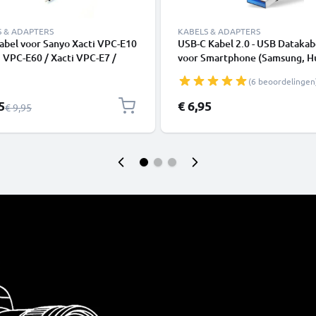
S & ADAPTERS
KABELS & ADAPTERS
abel voor Sanyo Xacti VPC-E10
USB-C Kabel 2.0 - USB Datakab
i VPC-E60 / Xacti VPC-E7 /
voor Smartphone (Samsung, H
 VPC-E6 / VPC-E1500TP, TV,
Google Pixel), Camera (Canon,
(6 beoordelingen
lu-Ray, Camera, Console –
Panasonic Lumix, Sony, GoPro)
AV-kabel, RCA-connector,
1,0m 3A Oplaadkabel USB C S
e prijs
5
€ 6,95
Normale prijs
€ 9,95
-Video Composiet