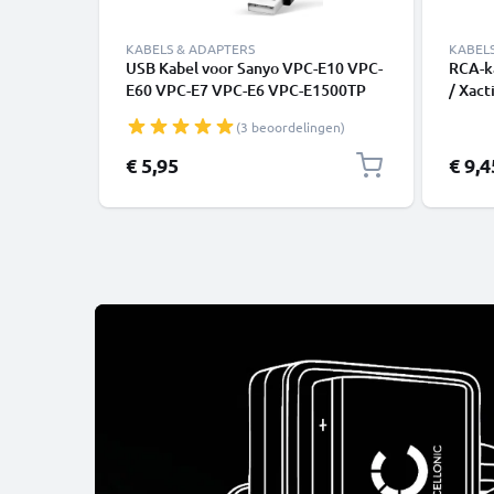
KABELS & ADAPTERS
KABEL
USB Kabel voor Sanyo VPC-E10 VPC-
RCA-k
E60 VPC-E7 VPC-E6 VPC-E1500TP
/ Xact
VPC-S60 VPC-S6 - 1.5m Oplaadkabel
Xacti
(3 beoordelingen)
Camera foto PVC Datakabel zwart
DVD, B
0,6m 
Special
€ 5,95
€ 9,4
Audio