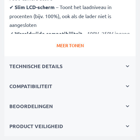
✔
Slim LCD-scherm
– Toont het laadniveau in
procenten (bijv. 100%), ook als de lader niet is
aangesloten
✔
Wereldwijde compatibiliteit
– 100V–250V ingang
voor wereldwijd gebruik
MEER TONEN
✔
Slim laden
– Variabele spanning verlengt de
levensduur van de batterij
TECHNISCHE DETAILS
✔
Gecertificeerde veiligheid
– CE- en RoHS-
goedgekeurd met bescherming tegen overladen,
COMPATIBILITEIT
oververhitting en kortsluiting
Compact & reisklaar
BEOORDELINGEN
✔
Compact & lichtgewicht
– Past perfect in je
cameratas
PRODUCT VEILIGHEID
✔
Duurzame materialen
– Flexibel, breukbestendig