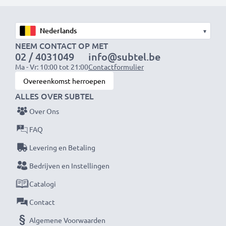
laadkabel en voedingsadapter
Snelle laadtijden
▾
1x 1000mAh accu:
ca. 2 uur
NEEM CONTACT OP MET
02 / 4031049
info@subtel.be
1x 2000mAh accu:
ca. 4 uur
Ma - Vr: 10:00 tot 21:00
Contactformulier
1x 3000mAh accu:
ca. 6 uur
Overeenkomst herroepen
ALLES OVER SUBTEL
OPMERKING:
Laad je batterijen vóór het eerste
Over Ons
gebruik volledig op voor optimale prestaties en
levensduur.
FAQ
Levering en Betaling
Mis nooit meer een moment met deze slimme,
Bedrijven en Instellingen
compacte LCD-batterijlader van CELLONIC. Bestel
Catalogi
nu met snelle levering en 3 jaar garantie!
Contact
Algemene Voorwaarden