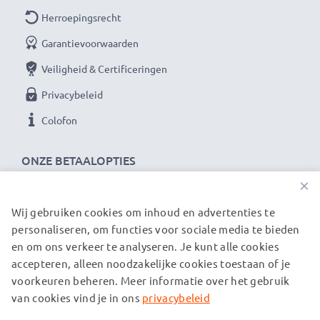
Herroepingsrecht
Garantievoorwaarden
Veiligheid & Certificeringen
Privacybeleid
Colofon
ONZE BETAALOPTIES
×
Wij gebruiken cookies om inhoud en advertenties te
ONZE VERZENDPARTNERS
personaliseren, om functies voor sociale media te bieden
en om ons verkeer te analyseren. Je kunt alle cookies
accepteren, alleen noodzakelijke cookies toestaan of je
© subtel.be 2026
voorkeuren beheren. Meer informatie over het gebruik
Alle prijzen zijn inclusief btw en exclusief verzendkosten.
Houd er rekening mee dat alle genoemde handelsmerken de
van cookies vind je in ons
privacybeleid
geregistreerde handelsmerken van hun eigenaren zijn en