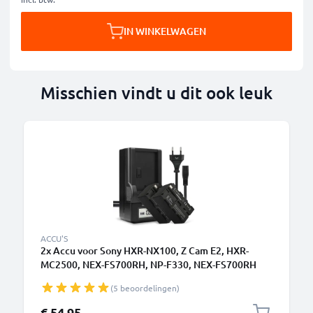
IN WINKELWAGEN
Misschien vindt u dit ook leuk
ACCU'S
2x Accu voor Sony HXR-NX100, Z Cam E2, HXR-
MC2500, NEX-FS700RH, NP-F330, NEX-FS700RH
camera - NP-F930 NP-F950 NP-F960 NP-F970 XL-B2
(5 beoordelingen)
XL-B3 4400mAh + Oplader BC-VM50 Vervangende
batterij fototoeste, oplader, oplaadkabel
€ 54,95