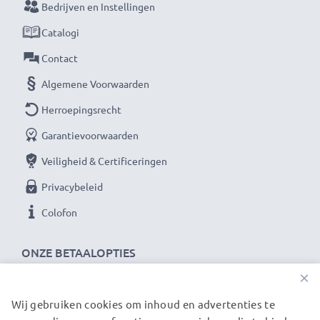
Bedrijven en Instellingen
compacte LCD-batterijlader van CELLONIC. Bestel
Catalogi
nu met snelle levering en 3 jaar garantie!
Contact
Algemene Voorwaarden
Herroepingsrecht
Garantievoorwaarden
Veiligheid & Certificeringen
Privacybeleid
Colofon
ONZE BETAALOPTIES
×
Wij gebruiken cookies om inhoud en advertenties te
ONZE VERZENDPARTNERS