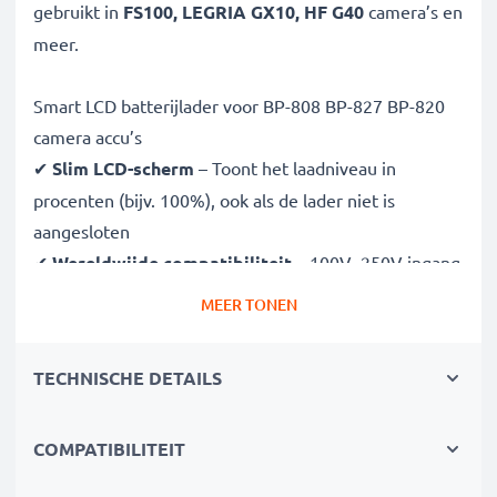
gebruikt in
FS100, LEGRIA GX10, HF G40
camera’s en
meer.
Smart LCD batterijlader voor BP-808 BP-827 BP-820
camera accu’s
✔
Slim LCD-scherm
– Toont het laadniveau in
procenten (bijv. 100%), ook als de lader niet is
aangesloten
✔
Wereldwijde compatibiliteit
– 100V–250V ingang
voor wereldwijd gebruik
MEER TONEN
✔
Slim laden
– Variabele spanning verlengt de
levensduur van de batterij
TECHNISCHE DETAILS
✔
Gecertificeerde veiligheid
– CE- en RoHS-
goedgekeurd met bescherming tegen overladen,
COMPATIBILITEIT
oververhitting en kortsluiting