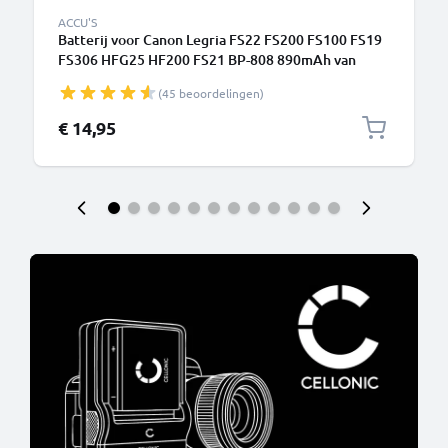
ACCU'S
Batterij voor Canon Legria FS22 FS200 FS100 FS19
FS306 HFG25 HF200 FS21 BP-808 890mAh van
CELLONIC
(45 beoordelingen)
€ 14,95