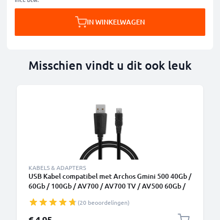
IN WINKELWAGEN
Misschien vindt u dit ook leuk
KABELS & ADAPTERS
USB Kabel compatibel met Archos Gmini 500 40Gb /
60Gb / 100Gb / AV700 / AV700 TV / AV500 60Gb /
80Gb - 1m Oplaadkabel 1A Laad Snoer PVC
(20 beoordelingen)
Datakabel zwart
€ 4,95