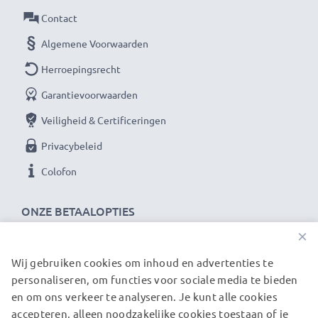
Contact
Algemene Voorwaarden
Herroepingsrecht
Garantievoorwaarden
Veiligheid & Certificeringen
Privacybeleid
Colofon
ONZE BETAALOPTIES
×
Wij gebruiken cookies om inhoud en advertenties te
ONZE VERZENDPARTNERS
personaliseren, om functies voor sociale media te bieden
en om ons verkeer te analyseren. Je kunt alle cookies
accepteren, alleen noodzakelijke cookies toestaan of je
© subtel.be 2026