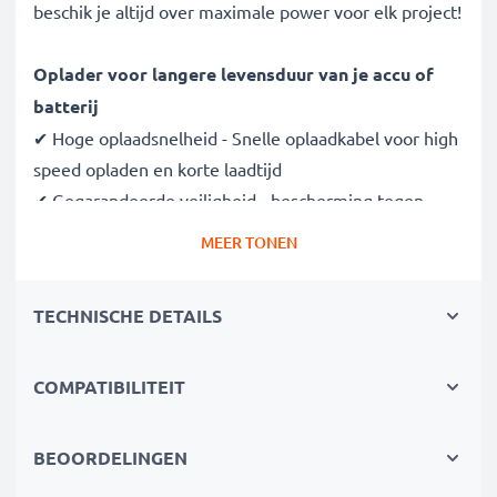
beschik je altijd over maximale power voor elk project!
Oplader voor langere levensduur van je accu of
batterij
✔ Hoge oplaadsnelheid - Snelle oplaadkabel voor high
speed opladen en korte laadtijd
✔ Gegarandeerde veiligheid - bescherming tegen
kortsluiting, overhitting en overspanning
MEER TONEN
✔ Compacte, lichte bouwvorm - makkelijk draagbaar
en ideaal voor op reis
TECHNISCHE DETAILS
✔ Flexibele ingangsspanning 100V - 250V
Dankzij de flexibele spanning van 100V - 250V is de
COMPATIBILITEIT
adapter overal ter wereld te gebruiken (voor
stopcontacten buiten de EU norm heb je wel een
BEOORDELINGEN
adapter nodig). Welk project ook thuis, op kantoor of