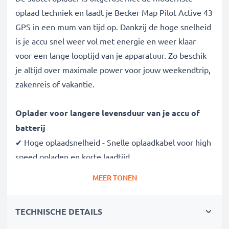
oplaad techniek en laadt je Becker Map Pilot Active 43
GPS in een mum van tijd op. Dankzij de hoge snelheid
is je accu snel weer vol met energie en weer klaar
voor een lange looptijd van je apparatuur. Zo beschik
je altijd over maximale power voor jouw weekendtrip,
zakenreis of vakantie.
Oplader voor langere levensduur van je accu of
batterij
✔ Hoge oplaadsnelheid - Snelle oplaadkabel voor high
speed opladen en korte laadtijd
✔ Gegarandeerde veiligheid - bescherming tegen
MEER TONEN
kortsluiting, overhitting en overspanning
✔ Compacte, lichte bouwvorm - makkelijk draagbaar
TECHNISCHE DETAILS
en ideaal voor op reis
✔ Flexibele ingangsspanning 100V - 250V