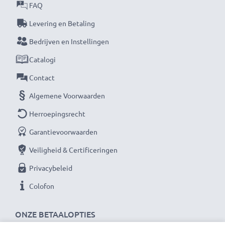
Vermogen / Power Watt
: 5W
FAQ
Kabelsoort:
1.1m voedingskabel
Levering en Betaling
Bedrijven en Instellingen
★ 3 Jaar Garantie ★
Als internationale vakhandelaar sinds 2004 weten wij
Catalogi
waarom het draait bij hoogwaardige producten.
Contact
Daarom bieden wij 36 maanden garantie!
Algemene Voorwaarden
Herroepingsrecht
Garantievoorwaarden
Veiligheid & Certificeringen
Privacybeleid
Colofon
ONZE BETAALOPTIES