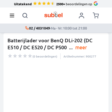
Uitstekend
2500+
beoordelingen op
02 / 4031049
·
Ma - Vr: 10:00 tot 21:00
Batterijlader voor BenQ DLi-202 (DC
E510 / DC E520 / DC P500
...
meer
(0 beoordelingen)
Artikelnummer: 900277