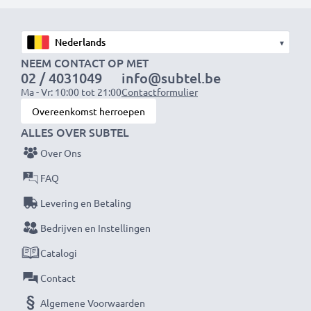
Snelle laadtijden
1x 1000mAh accu:
ca. 2 uur
1x 2000mAh accu:
ca. 4 uur
▾
1x 3000mAh accu:
ca. 6 uur
NEEM CONTACT OP MET
02 / 4031049
info@subtel.be
Ma - Vr: 10:00 tot 21:00
Contactformulier
OPMERKING:
Laad je batterijen vóór het eerste
Overeenkomst herroepen
gebruik volledig op voor optimale prestaties en
ALLES OVER SUBTEL
levensduur.
Over Ons
Mis nooit meer een moment met deze slimme,
FAQ
compacte LCD-batterijlader van CELLONIC. Bestel
Levering en Betaling
nu met snelle levering en 3 jaar garantie!
Bedrijven en Instellingen
Catalogi
Contact
Algemene Voorwaarden