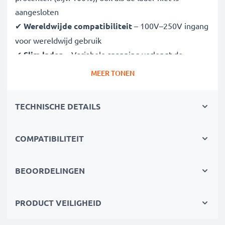
aangesloten
✔
Wereldwijde compatibiliteit
– 100V–250V ingang
voor wereldwijd gebruik
✔
Slim laden
– Variabele spanning verlengt de
levensduur van de batterij
MEER TONEN
✔
Gecertificeerde veiligheid
– CE- en RoHS-
goedgekeurd met bescherming tegen overladen,
TECHNISCHE DETAILS
oververhitting en kortsluiting
COMPATIBILITEIT
Compact & reisklaar
✔
Compact & lichtgewicht
– Past perfect in je
cameratas
BEOORDELINGEN
✔
Duurzame materialen
– Flexibel, breukbestendig
laadkabel en voedingsadapter
PRODUCT VEILIGHEID