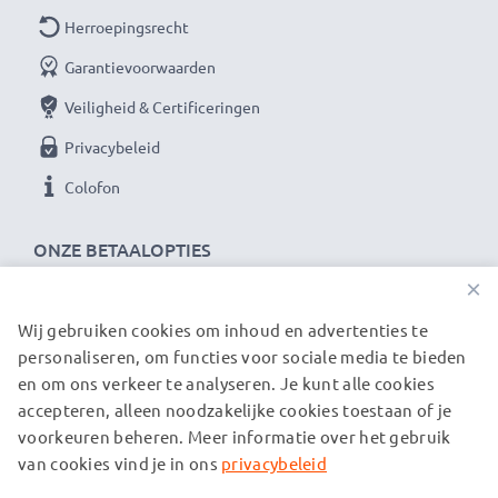
Herroepingsrecht
Garantievoorwaarden
Veiligheid & Certificeringen
Privacybeleid
Colofon
ONZE BETAALOPTIES
×
Wij gebruiken cookies om inhoud en advertenties te
ONZE VERZENDPARTNERS
personaliseren, om functies voor sociale media te bieden
en om ons verkeer te analyseren. Je kunt alle cookies
accepteren, alleen noodzakelijke cookies toestaan of je
© subtel.be 2026
voorkeuren beheren. Meer informatie over het gebruik
Alle prijzen zijn inclusief btw en exclusief verzendkosten.
Houd er rekening mee dat alle genoemde handelsmerken de
van cookies vind je in ons
privacybeleid
geregistreerde handelsmerken van hun eigenaren zijn en