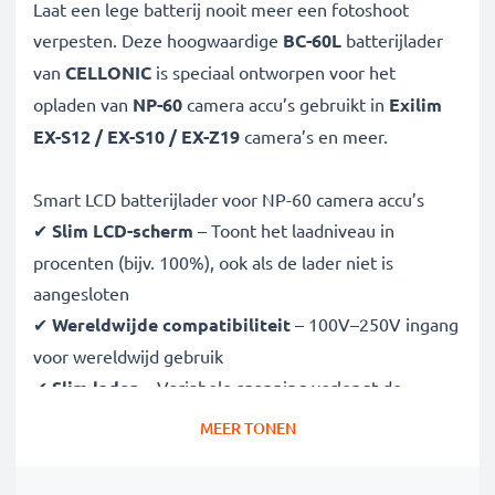
Laat een lege batterij nooit meer een fotoshoot
verpesten. Deze hoogwaardige
BC-60L
batterijlader
van
CELLONIC
is speciaal ontworpen voor het
opladen van
NP-60
camera accu’s gebruikt in
Exilim
EX-S12 / EX-S10 / EX-Z19
camera’s en meer.
Smart LCD batterijlader voor NP-60 camera accu’s
✔
Slim LCD-scherm
– Toont het laadniveau in
procenten (bijv. 100%), ook als de lader niet is
aangesloten
✔
Wereldwijde compatibiliteit
– 100V–250V ingang
voor wereldwijd gebruik
✔
Slim laden
– Variabele spanning verlengt de
levensduur van de batterij
MEER TONEN
✔
Gecertificeerde veiligheid
– CE- en RoHS-
goedgekeurd met bescherming tegen overladen,