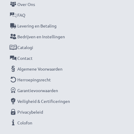
Over Ons
Mis nooit meer een moment met deze slimme,
FAQ
compacte LCD-batterijlader van CELLONIC. Bestel
Levering en Betaling
nu met snelle levering en 3 jaar garantie!
Bedrijven en Instellingen
Catalogi
Contact
Algemene Voorwaarden
Herroepingsrecht
Garantievoorwaarden
Veiligheid & Certificeringen
Privacybeleid
Colofon