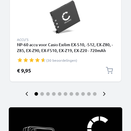
ACCU'S
NP-60 accu voor Casio Exilim EX-S10, -S12, EX-Z80, -
Z85, EX-Z90, EX-FS10, EX-Z19, EX-Z20 - 720mAh
vervangende accu voor camera
(30 beoordelingen)
€ 9,95