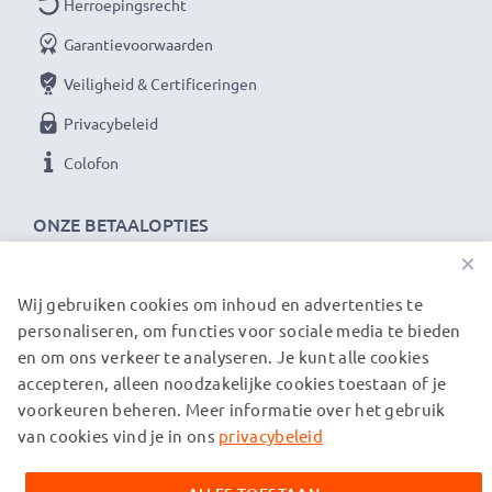
Herroepingsrecht
Garantievoorwaarden
Veiligheid & Certificeringen
Privacybeleid
Colofon
ONZE BETAALOPTIES
×
Wij gebruiken cookies om inhoud en advertenties te
ONZE VERZENDPARTNERS
personaliseren, om functies voor sociale media te bieden
en om ons verkeer te analyseren. Je kunt alle cookies
accepteren, alleen noodzakelijke cookies toestaan of je
© subtel.be 2026
voorkeuren beheren. Meer informatie over het gebruik
Alle prijzen zijn inclusief btw en exclusief verzendkosten.
Houd er rekening mee dat alle genoemde handelsmerken de
van cookies vind je in ons
privacybeleid
geregistreerde handelsmerken van hun eigenaren zijn en
uitsluitend worden vermeld om informatie over onze