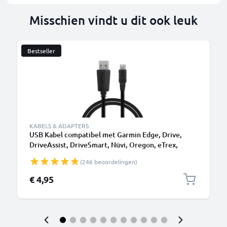
Misschien vindt u dit ook leuk
Bestseller
KABELS & ADAPTERS
USB Kabel compatibel met Garmin Edge, Drive,
DriveAssist, DriveSmart, Nüvi, Oregon, eTrex,
GPSMAP - 1m Oplaadkabel 1A Navigatie GPS PVC
(246 beoordelingen)
Datakabel zwart
€ 4,95