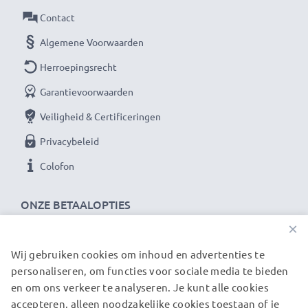
Contact
Algemene Voorwaarden
Herroepingsrecht
Garantievoorwaarden
Veiligheid & Certificeringen
Privacybeleid
Colofon
ONZE BETAALOPTIES
×
Wij gebruiken cookies om inhoud en advertenties te
ONZE VERZENDPARTNERS
personaliseren, om functies voor sociale media te bieden
en om ons verkeer te analyseren. Je kunt alle cookies
accepteren, alleen noodzakelijke cookies toestaan of je
© subtel.be 2026