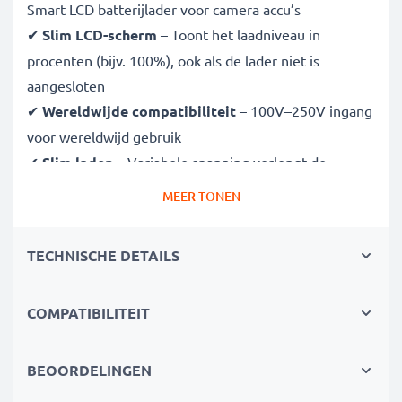
Smart LCD batterijlader voor camera accu’s
✔
Slim LCD-scherm
– Toont het laadniveau in
procenten (bijv. 100%), ook als de lader niet is
aangesloten
✔
Wereldwijde compatibiliteit
– 100V–250V ingang
voor wereldwijd gebruik
✔
Slim laden
– Variabele spanning verlengt de
levensduur van de batterij
MEER TONEN
✔
Gecertificeerde veiligheid
– CE- en RoHS-
goedgekeurd met bescherming tegen overladen,
TECHNISCHE DETAILS
oververhitting en kortsluiting
COMPATIBILITEIT
Compact & reisklaar
✔
Compact & lichtgewicht
– Past perfect in je
cameratas
BEOORDELINGEN
✔
Duurzame materialen
– Flexibel, breukbestendig