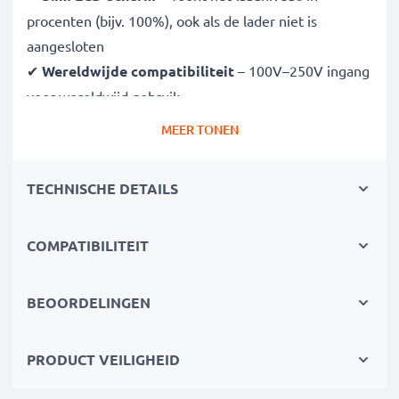
procenten (bijv. 100%), ook als de lader niet is
aangesloten
✔
Wereldwijde compatibiliteit
– 100V–250V ingang
voor wereldwijd gebruik
✔
Slim laden
– Variabele spanning verlengt de
MEER TONEN
levensduur van de batterij
✔
Gecertificeerde veiligheid
– CE- en RoHS-
TECHNISCHE DETAILS
goedgekeurd met bescherming tegen overladen,
oververhitting en kortsluiting
COMPATIBILITEIT
Compact & reisklaar
✔
Compact & lichtgewicht
– Past perfect in je
BEOORDELINGEN
cameratas
✔
Duurzame materialen
– Flexibel, breukbestendig
PRODUCT VEILIGHEID
laadkabel en voedingsadapter