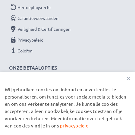
Herroepingsrecht
Garantievoorwaarden
Veiligheid & Certificeringen
Privacybeleid
Colofon
ONZE BETAALOPTIES
×
Wij gebruiken cookies om inhoud en advertenties te
ONZE VERZENDPARTNERS
personaliseren, om functies voor sociale media te bieden
en om ons verkeer te analyseren. Je kunt alle cookies
accepteren, alleen noodzakelijke cookies toestaan of je
© subtel.be 2026
voorkeuren beheren. Meer informatie over het gebruik
Alle prijzen zijn inclusief btw en exclusief verzendkosten.
Houd er rekening mee dat alle genoemde handelsmerken de
van cookies vind je in ons
privacybeleid
geregistreerde handelsmerken van hun eigenaren zijn en