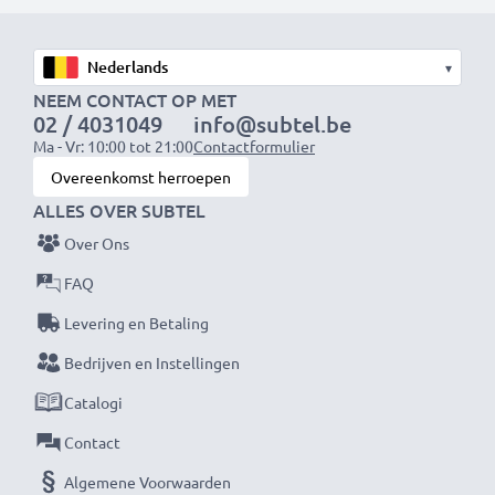
Snelle laadtijden
1x 1000mAh accu:
ca. 2 uur
▾
1x 2000mAh accu:
ca. 4 uur
NEEM CONTACT OP MET
02 / 4031049
info@subtel.be
1x 3000mAh accu:
ca. 6 uur
Ma - Vr: 10:00 tot 21:00
Contactformulier
Overeenkomst herroepen
OPMERKING:
Laad je batterijen vóór het eerste
ALLES OVER SUBTEL
gebruik volledig op voor optimale prestaties en
Over Ons
levensduur.
FAQ
Mis nooit meer een moment met deze slimme,
Levering en Betaling
compacte LCD-batterijlader van CELLONIC. Bestel
Bedrijven en Instellingen
nu met snelle levering en 3 jaar garantie!
Catalogi
Contact
Algemene Voorwaarden