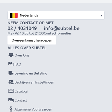
Snelle laadtijden
1x 1000mAh accu:
ca. 2 uur
1x 2000mAh accu:
ca. 4 uur
▾
1x 3000mAh accu:
ca. 6 uur
NEEM CONTACT OP MET
02 / 4031049
info@subtel.be
Ma - Vr: 10:00 tot 21:00
Contactformulier
OPMERKING:
Laad je batterijen vóór het eerste
Overeenkomst herroepen
gebruik volledig op voor optimale prestaties en
ALLES OVER SUBTEL
levensduur.
Over Ons
Mis nooit meer een moment met deze slimme,
FAQ
compacte LCD-batterijlader van CELLONIC. Bestel
Levering en Betaling
nu met snelle levering en 3 jaar garantie!
Bedrijven en Instellingen
Catalogi
Contact
Algemene Voorwaarden