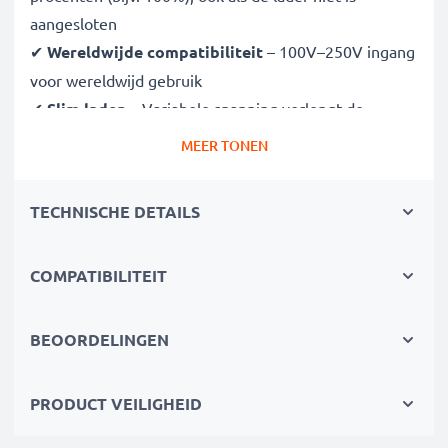
aangesloten
✔
Wereldwijde compatibiliteit
– 100V–250V ingang
voor wereldwijd gebruik
✔
Slim laden
– Variabele spanning verlengt de
levensduur van de batterij
MEER TONEN
✔
Gecertificeerde veiligheid
– CE- en RoHS-
goedgekeurd met bescherming tegen overladen,
TECHNISCHE DETAILS
oververhitting en kortsluiting
COMPATIBILITEIT
Compact & reisklaar
✔
Compact & lichtgewicht
– Past perfect in je
cameratas
BEOORDELINGEN
✔
Duurzame materialen
– Flexibel, breukbestendig
laadkabel en voedingsadapter
PRODUCT VEILIGHEID