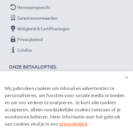
Herroepingsrecht
Garantievoorwaarden
Veiligheid & Certificeringen
Privacybeleid
Colofon
ONZE BETAALOPTIES
×
Wij gebruiken cookies om inhoud en advertenties te
ONZE VERZENDPARTNERS
personaliseren, om functies voor sociale media te bieden
en om ons verkeer te analyseren. Je kunt alle cookies
accepteren, alleen noodzakelijke cookies toestaan of je
© subtel.be 2026
voorkeuren beheren. Meer informatie over het gebruik
Alle prijzen zijn inclusief btw en exclusief verzendkosten.
Houd er rekening mee dat alle genoemde handelsmerken de
van cookies vind je in ons
privacybeleid
geregistreerde handelsmerken van hun eigenaren zijn en