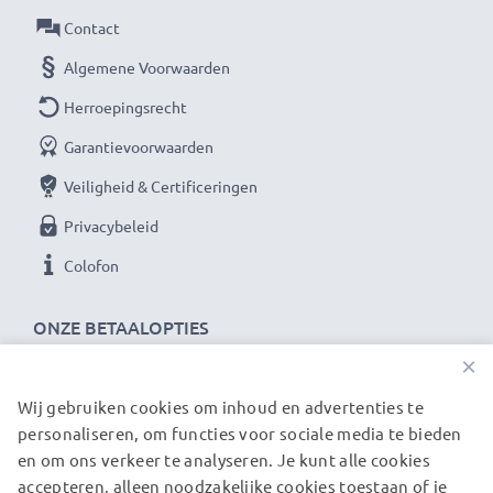
Contact
Algemene Voorwaarden
Herroepingsrecht
Garantievoorwaarden
Veiligheid & Certificeringen
Privacybeleid
Colofon
ONZE BETAALOPTIES
×
Wij gebruiken cookies om inhoud en advertenties te
ONZE VERZENDPARTNERS
personaliseren, om functies voor sociale media te bieden
en om ons verkeer te analyseren. Je kunt alle cookies
accepteren, alleen noodzakelijke cookies toestaan of je
© subtel.be 2026