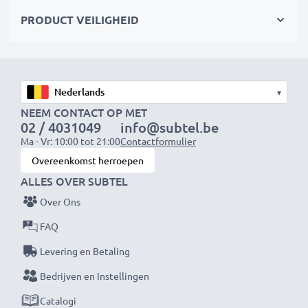
Kies CELLONIC en lever nooit in op kwaliteit.
PRODUCT VEILIGHEID
Bestel nu!
▾
NEEM CONTACT OP MET
02 / 4031049
info@subtel.be
Ma - Vr: 10:00 tot 21:00
Contactformulier
Overeenkomst herroepen
ALLES OVER SUBTEL
Over Ons
FAQ
Levering en Betaling
Bedrijven en Instellingen
Catalogi