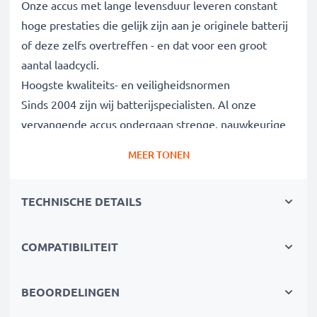
Onze accus met lange levensduur leveren constant
hoge prestaties die gelijk zijn aan je originele batterij
of deze zelfs overtreffen - en dat voor een groot
aantal laadcycli.
Hoogste kwaliteits- en veiligheidsnormen
Sinds 2004 zijn wij batterijspecialisten. Al onze
vervangende accus ondergaan strenge, nauwkeurige
tests om volledig te voldoen aan de hoogste EU-
MEER TONEN
normen. Daarom bieden wij 3 jaar garantie.
De duurzame keuze
TECHNISCHE DETAILS
Vervang de batterij, niet je apparaat. Het is de
slimmere, goedkopere en milieuvriendelijkere keuze,
die je geld bespaart en tegelijkertijd je ecologische
COMPATIBILITEIT
voetafdruk verkleint door recycling.
BEOORDELINGEN