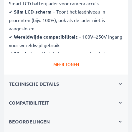
Smart LCD batterijlader voor camera accu’s
✔
Slim LCD-scherm
– Toont het laadniveau in
procenten (bijv. 100%), ook als de lader niet is
aangesloten
✔
Wereldwijde compatibiliteit
– 100V–250V ingang
voor wereldwijd gebruik
✔
Slim laden
– Variabele spanning verlengt de
levensduur van de batterij
MEER TONEN
✔
Gecertificeerde veiligheid
– CE- en RoHS-
goedgekeurd met bescherming tegen overladen,
TECHNISCHE DETAILS
oververhitting en kortsluiting
COMPATIBILITEIT
Compact & reisklaar
✔
Compact & lichtgewicht
– Past perfect in je
cameratas
BEOORDELINGEN
✔
Duurzame materialen
– Flexibel, breukbestendig