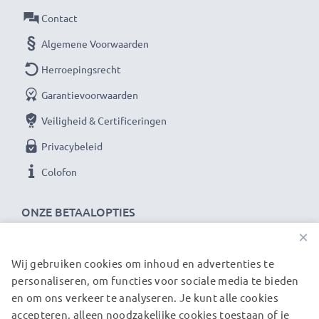
Contact
Algemene Voorwaarden
Herroepingsrecht
Garantievoorwaarden
Veiligheid & Certificeringen
Privacybeleid
Colofon
ONZE BETAALOPTIES
×
Wij gebruiken cookies om inhoud en advertenties te
ONZE VERZENDPARTNERS
personaliseren, om functies voor sociale media te bieden
en om ons verkeer te analyseren. Je kunt alle cookies
accepteren, alleen noodzakelijke cookies toestaan of je
© subtel.be 2026