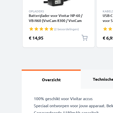
OPLADERS
KABEL
Batterijlader voor Vivitar NP-60 /
USB-C 
VB-N60 (ViviCam 8300 / ViviCam
voor 
3930 / DVR 550 / DVR 830XHD)
Google
(2 beoordelingen)
Camera Accu's van CELLONIC
Panaso
1,0m 
€ 14,95
€ 6,9
Technische
Overzicht
100% geschikt voor Vivitar accus
Speciaal ontworpen voor jouw apparaat. Bekijk
Gegarandeerde 1180mAh capaciteit