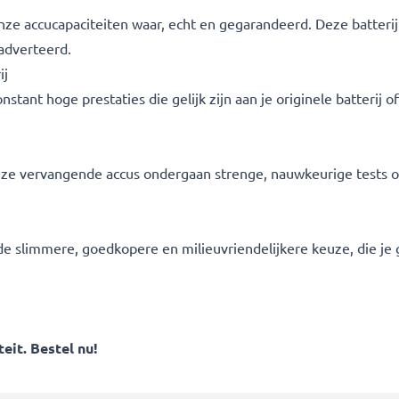
 onze accucapaciteiten waar, echt en gegarandeerd. Deze batter
adverteerd.
ij
tant hoge prestaties die gelijk zijn aan je originele batterij o
l onze vervangende accus ondergaan strenge, nauwkeurige tests 
s de slimmere, goedkopere en milieuvriendelijkere keuze, die je g
eit. Bestel nu!