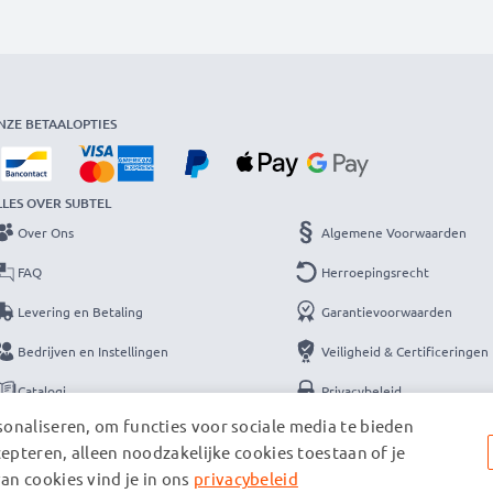
NZE BETAALOPTIES
LLES OVER SUBTEL
Over Ons
Algemene Voorwaarden
FAQ
Herroepingsrecht
Levering en Betaling
Garantievoorwaarden
Bedrijven en Instellingen
Veiligheid & Certificeringen
Catalogi
Privacybeleid
onaliseren, om functies voor sociale media te bieden
Contact
Colofon
cepteren, alleen noodzakelijke cookies toestaan of je
an cookies vind je in ons
privacybeleid