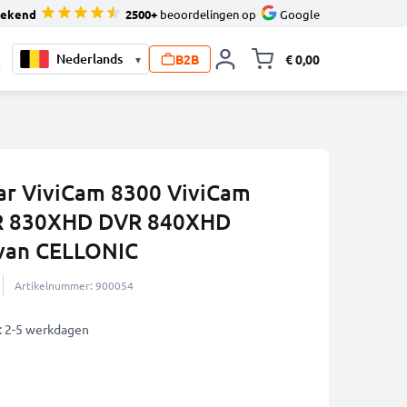
tekend
2500+
beoordelingen op
Google
B2B
€ 0,00
▾
Knevel minicart,
0
tar ViviCam 8300 ViviCam
R 830XHD DVR 840XHD
van CELLONIC
Artikelnummer: 900054
: 2-5 werkdagen