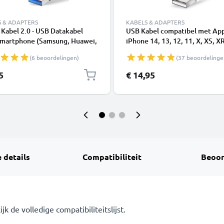
S & ADAPTERS
KABELS & ADAPTERS
Kabel 2.0 - USB Datakabel
USB Kabel compatibel met Ap
Smartphone (Samsung, Huawei,
iPhone 14, 13, 12, 11, X, XS, XR
 Pixel), Camera (Canon,
SE - 1m Oplaadkabel smartpho
(6 beoordelingen)
(37 beoordelinge
nic Lumix, Sony, GoPro) -
3A Oplaadkabel USB C Stekker
5
€ 14,95
 details
Compatibiliteit
Beoor
 de volledige compatibiliteitslijst.