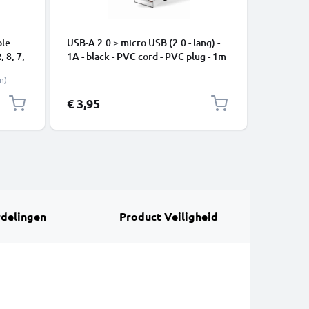
ple
USB-A 2.0 > micro USB (2.0 - lang) -
USB C Ty
, 8, 7,
1A - black - PVC cord - PVC plug - 1m
Apple iP
ne
Pro, 16 P
n)
Samsung 
Google Pi
€ 3,95
€ 2,95
XL Xiaom
Pro+, No
13 3A sne
delingen
Product Veiligheid