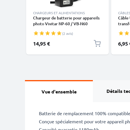
CHARGEURS ET ALIMENTATIONS
CÂBLES
Chargeur de batterie pour appareils
Câble
photo Vivitar NP-60 / VB-N60
transf
(ViviCam 8300 / ViviCam 3930 / DVR
noir 
(2 avis)
550 / DVR 830XHD) de CELLONIC
14,95 €
6,95 
Détails te
Vue d'ensemble
Batterie de remplacement 100% compatible 
Conçue spécialement pour votre appareil pho
Capacité guarantie 1180mAh