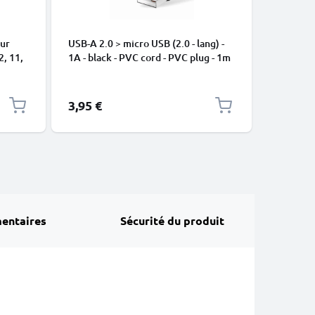
our
USB-A 2.0 > micro USB (2.0 - lang) -
Câble US
2, 11,
1A - black - PVC cord - PVC plug - 1m
de donné
ge
Nylon
3,95 €
2,95 €
entaires
Sécurité du produit