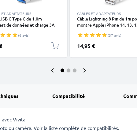
 ET ADAPTATEURS
CÂBLES ET ADAPTATEURS
 USB C Type C de 1,0m
Câble Lightning 8 Pin de 1m p
ert de données et charge 3A
montre Apple iPhone 14, 13, 1
en PVC
X, XS, XR, 8, 7, SE data et char
(6 avis)
(37 avis)
blanc en
€
14,95 €
chniques
Compatibilité
Comm
avec Vivitar
to ou caméra. Voir la liste complète de compatibilités.