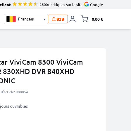
ellent
2500+
critiques sur le site
Google
B2B
0,00 €
▾
Toggle minicart, L
0
itar ViviCam 8300 ViviCam
R 830XHD DVR 840XHD
ONIC
d’article: 900054
5 jours ouvrables