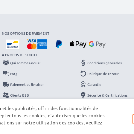
NOS OPTIONS DE PAIEMENT
À PROPOS DE SUBTEL
Qui sommes-nous?
Conditions générales
FAQ
Politique de retour
Paiement et livraison
Garantie
Clients B2B
Sécurité & Certifications
Catalogues
Protection des données
et les publicités, offrir des fonctionnalités de
pter tous les cookies, n’autoriser que les cookies
Contact
Mentions légales
tions sur notre utilisation des cookies, veuillez