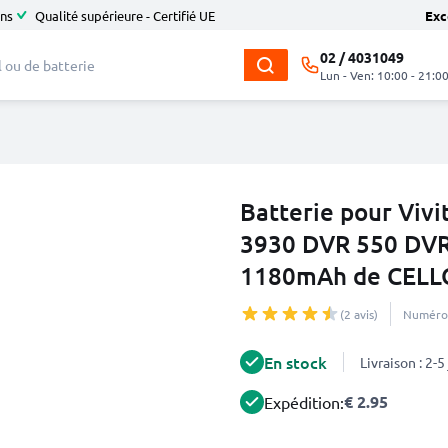
ans
Qualité supérieure - Certifié UE
Exc
02 / 4031049
Lun - Ven: 10:00 - 21:0
Batterie pour Viv
3930 DVR 550 DV
1180mAh de CELL
(2 avis)
Numéro 
En stock
Livraison : 2-
€ 2.95
Expédition: