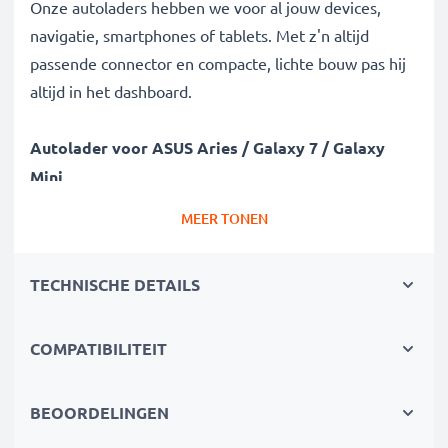
Onze autoladers hebben we voor al jouw devices,
navigatie, smartphones of tablets. Met z'n altijd
passende connector en compacte, lichte bouw pas hij
altijd in het dashboard.
Autolader voor ASUS Aries / Galaxy 7 / Galaxy
Mini
✔ Moderne techniek met hoge oplaadsnelheid en
MEER TONEN
automatische uitschakeling
✔ Gegarandeerde veiligheid: bescherming tegen
TECHNISCHE DETAILS
kortsluiting, overhitting en overspanning
✔ Compacte, ruimtebesparende bouwvorm - ideaal
ook gebruikbaar als reislader
COMPATIBILITEIT
✔ Flexibele ingangsspanning & LED-laadindicatie
BEOORDELINGEN
Deze auto-oplader en USB adapter voor smartphones