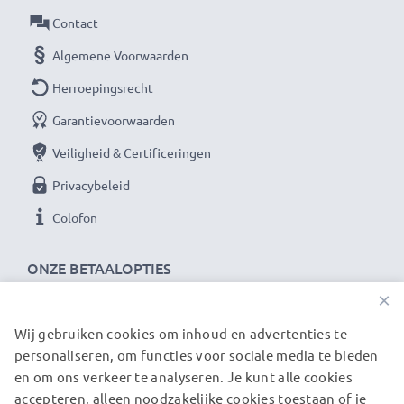
waarom het draait bij hoogwaardige producten.
Contact
Daarom bieden wij 36 maanden garantie!
Algemene Voorwaarden
Herroepingsrecht
Garantievoorwaarden
Veiligheid & Certificeringen
Privacybeleid
Colofon
ONZE BETAALOPTIES
×
Wij gebruiken cookies om inhoud en advertenties te
ONZE VERZENDPARTNERS
personaliseren, om functies voor sociale media te bieden
en om ons verkeer te analyseren. Je kunt alle cookies
accepteren, alleen noodzakelijke cookies toestaan of je
© subtel.be 2026