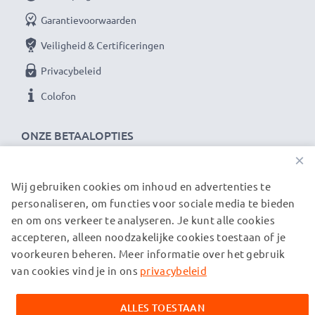
Garantievoorwaarden
Veiligheid & Certificeringen
Privacybeleid
Colofon
ONZE BETAALOPTIES
×
Wij gebruiken cookies om inhoud en advertenties te
ONZE VERZENDPARTNERS
personaliseren, om functies voor sociale media te bieden
en om ons verkeer te analyseren. Je kunt alle cookies
accepteren, alleen noodzakelijke cookies toestaan of je
© subtel.be 2026
voorkeuren beheren. Meer informatie over het gebruik
Alle prijzen zijn inclusief btw en exclusief verzendkosten.
Houd er rekening mee dat alle genoemde handelsmerken de
van cookies vind je in ons
privacybeleid
geregistreerde handelsmerken van hun eigenaren zijn en
uitsluitend worden vermeld om informatie over onze
ALLES TOESTAAN
producten te verstrekken.