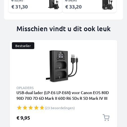
€ 32,95
€ 34,95
€ 31,30
€ 33,20
Misschien vindt u dit ook leuk
Bestseller
OPLADERS
USB-dual lader (LP-E6 LP-E6N) voor Canon EOS 80D
90D 70D 7D 6D Mark II 60D R6 5Ds R 5D Mark IV III
XC10 + 1m + USB Kabel van CELLONIC
(23 beoordelingen)
€ 9,95