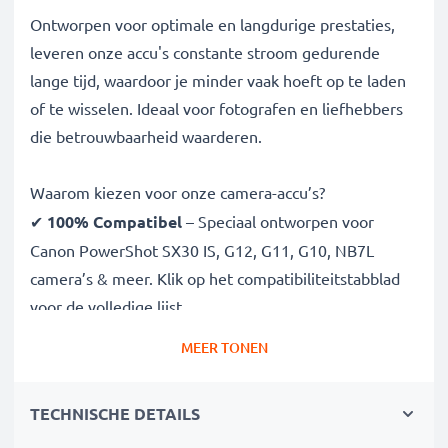
Ontworpen voor optimale en langdurige prestaties,
leveren onze accu's constante stroom gedurende
lange tijd, waardoor je minder vaak hoeft op te laden
of te wisselen. Ideaal voor fotografen en liefhebbers
die betrouwbaarheid waarderen.
Waarom kiezen voor onze camera-accu’s?
✔
100% Compatibel
– Speciaal ontworpen voor
Canon PowerShot SX30 IS, G12, G11, G10, NB7L
camera’s & meer. Klik op het compatibiliteitstabblad
voor de volledige lijst
✔
Gegarandeerde 1050mAh capaciteit
– Voor
MEER TONEN
langere fotosessies zonder onderbreking
✔
Geavanceerde Lithium Ion technologie
– Voor
TECHNISCHE DETAILS
stabiele stroom, lange levensduur en efficiëntie