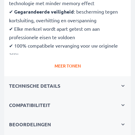
technologie met minder memory effect
✔
Gegarandeerde veiligheid
: bescherming tegen
kortsluiting, overhitting en overspanning
✔ Elke merkcel wordt apart getest om aan
professionele eisen te voldoen
✔ 100% compatibele vervanging voor uw originele
accu
MEER TONEN
Technische gegevens:
Capaciteit
: 700mAh
TECHNISCHE DETAILS
Spanning
: 3.6V - 3.7V
Celtype
: NiMH
COMPATIBILITEIT
Kleur
: groen
De vervangende accu van CELLONIC – Hoogste
BEOORDELINGEN
kwaliteit tegen een eerlijke prijs