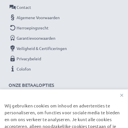
Contact
Algemene Voorwaarden
Herroepingsrecht
Garantievoorwaarden
Veiligheid & Certificeringen
Privacybeleid
Colofon
ONZE BETAALOPTIES
×
Wij gebruiken cookies om inhoud en advertenties te
ONZE VERZENDPARTNERS
personaliseren, om functies voor sociale media te bieden
en om ons verkeer te analyseren. Je kunt alle cookies
accepteren, alleen noodzakelijke cookies toestaan of je
© subtel.be 2026