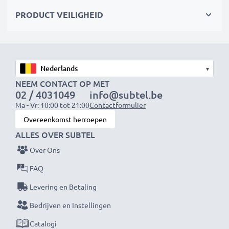
PRODUCT VEILIGHEID
★ 3 jaar garantie ★
Als internationale speciaalzaak sinds 2004 weten wij,
waar het bij hoogwaardige producten op aankomt.
Daarom verlenen wij een garantie van 36 maanden!
▾
NEEM CONTACT OP MET
02 / 4031049
info@subtel.be
Ma - Vr: 10:00 tot 21:00
Contactformulier
Overeenkomst herroepen
ALLES OVER SUBTEL
Over Ons
FAQ
Levering en Betaling
Bedrijven en Instellingen
Catalogi