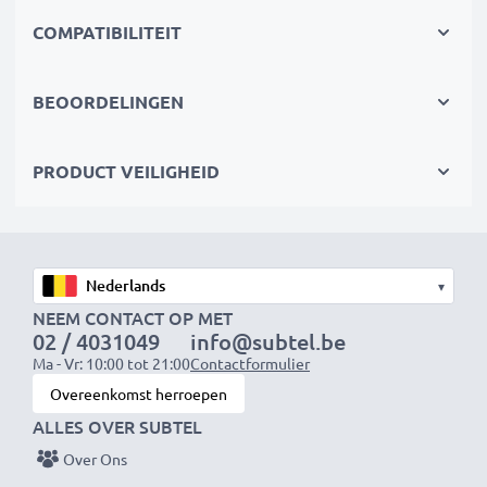
modernste lithiumtechnologie zonder memory effect
COMPATIBILITEIT
✔
Gegarandeerde veiligheid
: bescherming tegen
kortsluiting, overhitting en overspanning
BEOORDELINGEN
Accu voor fotocamera:
Merk: subtel
PRODUCT VEILIGHEID
Capaciteit
: 1800mAh
Spanning
: 11.1V
▾
Celtype
: Lithium Ion
NEEM CONTACT OP MET
02 / 4031049
info@subtel.be
Ma - Vr: 10:00 tot 21:00
Contactformulier
Kleur
: zwart
Overeenkomst herroepen
ALLES OVER SUBTEL
Over Ons
De vervangende accu voor je toestel van subtel –