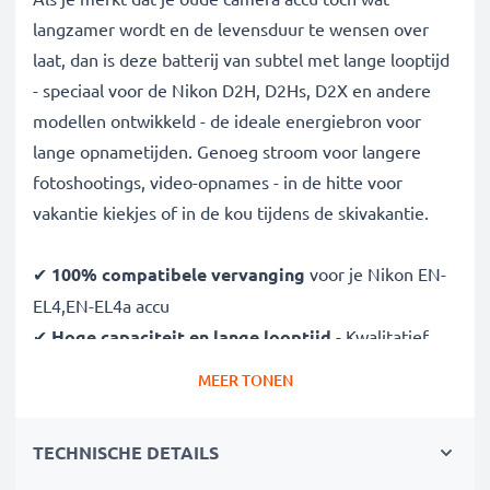
langzamer wordt en de levensduur te wensen over
laat, dan is deze batterij van subtel met lange looptijd
- speciaal voor de Nikon D2H, D2Hs, D2X en andere
modellen ontwikkeld - de ideale energiebron voor
lange opnametijden. Genoeg stroom voor langere
fotoshootings, video-opnames - in de hitte voor
vakantie kiekjes of in de kou tijdens de skivakantie.
✔
100% compatibele vervanging
voor je Nikon EN-
EL4,EN-EL4a accu
✔
Hoge capaciteit en lange looptijd
- Kwalitatief
hoogstaande batterij met 1800mAh
MEER TONEN
✔
Vrijheid en flexibiliteit
- Geen pauzes meer om
op te laden, lange fotoshoots zijn geen probleem
TECHNISCHE DETAILS
✔
Lange levensduur bij topprestatie
- dankzij de