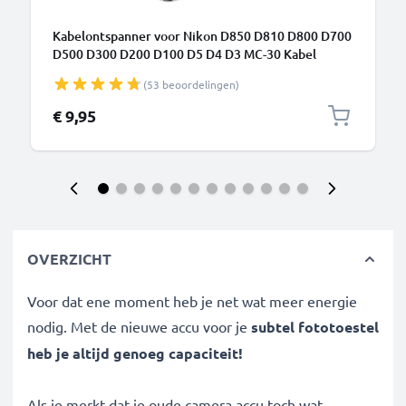
Kabelontspanner voor Nikon D850 D810 D800 D700
D500 D300 D200 D100 D5 D4 D3 MC-30 Kabel
ontspanner Camera Afstandsbediening van subtel
(53 beoordelingen)
€ 9,95
OVERZICHT
Voor dat ene moment heb je net wat meer energie
nodig. Met de nieuwe accu voor je
subtel fototoestel
heb je altijd genoeg capaciteit!
Als je merkt dat je oude camera accu toch wat