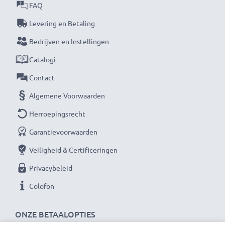
biedt de beste kwaliteit tegen een optimale
FAQ
stroomverzorging tegen een eerlijke prijs.
Levering en Betaling
Bedrijven en Instellingen
★ 3 jaar garantie ★
Catalogi
Als internationale speciaalzaak sinds 2004 weten wij,
waar het bij hoogwaardige producten op aankomt.
Contact
Daarom verlenen wij een garantie van 36 maanden!
Algemene Voorwaarden
Herroepingsrecht
Garantievoorwaarden
Veiligheid & Certificeringen
Privacybeleid
Colofon
ONZE BETAALOPTIES