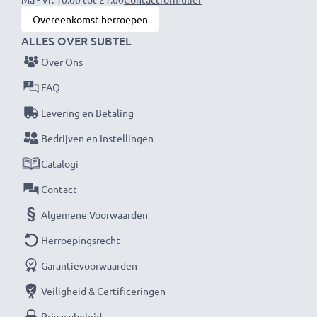
Elke CELLONIC accu wordt grondig getest op
Overeenkomst herroepen
prestaties en duurzaamheid. Bestel nu – snelle
ALLES OVER SUBTEL
levering & 3 jaar garantie!
Over Ons
FAQ
Levering en Betaling
Bedrijven en Instellingen
Catalogi
Contact
Algemene Voorwaarden
Herroepingsrecht
Garantievoorwaarden
Veiligheid & Certificeringen
Privacybeleid