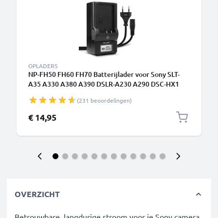
OPLADERS
NP-FH50 FH60 FH70 Batterijlader voor Sony SLT-
A35 A330 A380 A390 DSLR-A230 A290 DSC-HX1
HX100V HX200V HDR-SR11 Camera Accu's van
(231 beoordelingen)
CELLONIC
€ 14,95
OVERZICHT
Betrouwbare, langdurige stroom voor je Sony camera