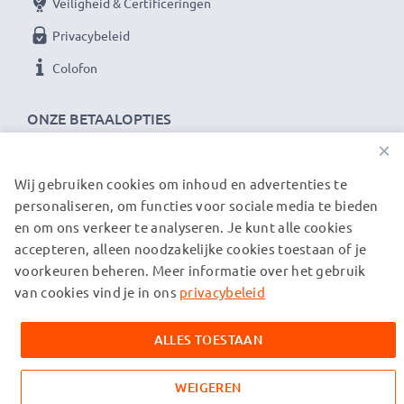
Veiligheid & Certificeringen
Privacybeleid
Colofon
ONZE BETAALOPTIES
×
Wij gebruiken cookies om inhoud en advertenties te
ONZE VERZENDPARTNERS
personaliseren, om functies voor sociale media te bieden
en om ons verkeer te analyseren. Je kunt alle cookies
accepteren, alleen noodzakelijke cookies toestaan of je
© subtel.be 2026
voorkeuren beheren. Meer informatie over het gebruik
Alle prijzen zijn inclusief btw en exclusief verzendkosten.
Houd er rekening mee dat alle genoemde handelsmerken de
van cookies vind je in ons
privacybeleid
geregistreerde handelsmerken van hun eigenaren zijn en
uitsluitend worden vermeld om informatie over onze
ALLES TOESTAAN
producten te verstrekken.
WEIGEREN