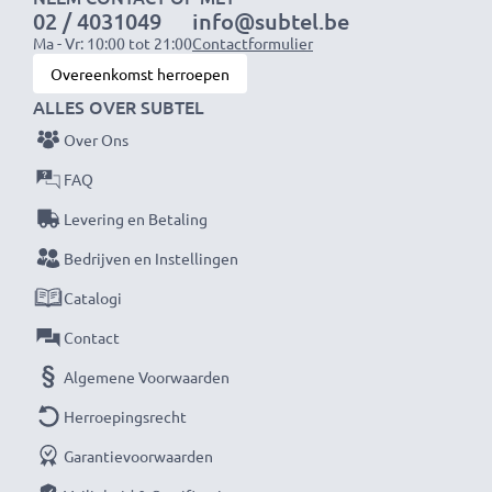
02 / 4031049
info@subtel.be
1x 2000mAh accu:
ca. 4 uur
Ma - Vr: 10:00 tot 21:00
Contactformulier
1x 3000mAh accu:
ca. 6 uur
Overeenkomst herroepen
ALLES OVER SUBTEL
OPMERKING:
Laad je batterijen vóór het eerste
Over Ons
gebruik volledig op voor optimale prestaties en
levensduur.
FAQ
Levering en Betaling
Mis nooit meer een moment met deze slimme,
Bedrijven en Instellingen
compacte LCD-batterijlader van CELLONIC. Bestel
Catalogi
nu met snelle levering en 3 jaar garantie!
Contact
Algemene Voorwaarden
Herroepingsrecht
Garantievoorwaarden